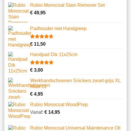
gebaseerd
Rubio Monocoat Stain Remover Set
op
klantbeoordelingen
€
49,95
Padhouder met Handgreep
Gewaardeerd
6
€
11,50
4.67
op 5
gebaseerd
Handpad Dik 11x25cm
op
klantbeoordelingen
Gewaardeerd
10
€
3,00
4.70
op 5
gebaseerd
Werkhandschoenen Snickers zwart-grijs XL
op
Maat 11
klantbeoordelingen
€
4,95
Rubio Monocoat WoodPrep
Vanaf:
€
14,95
Rubio Monocoat Universal Maintenance Oil