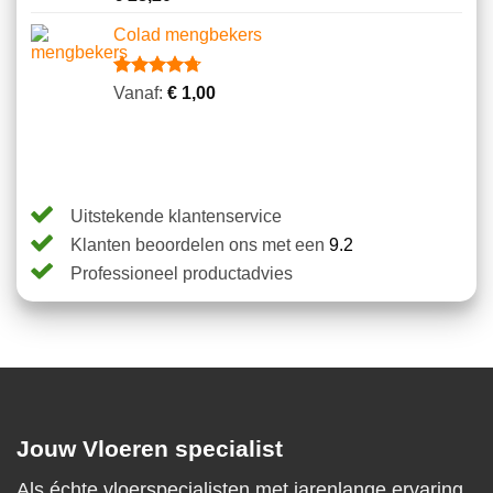
5.00
op 5
gebaseerd
Colad mengbekers
op
klantbeoordelingen
Gewaardeerd
8
Vanaf:
€
1,00
4.75
op 5
gebaseerd
op
klantbeoordelingen
Uitstekende klantenservice
Klanten beoordelen ons met een
9.2
Professioneel productadvies
Jouw Vloeren specialist
Als échte vloerspecialisten met jarenlange ervaring