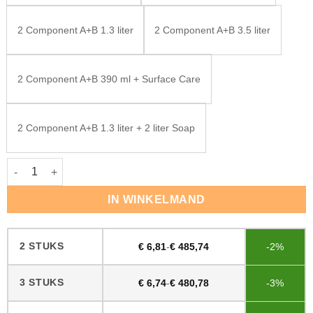
2 Component A+B 1.3 liter
2 Component A+B 3.5 liter
2 Component A+B 390 ml + Surface Care
2 Component A+B 1.3 liter + 2 liter Soap
Rubio Monocoat Oil Plus Hazelnut aantal
IN WINKELMAND
2 STUKS
€
6,81
-
€
485,74
-2%
3 STUKS
€
6,74
-
€
480,78
-3%