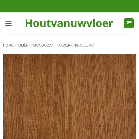
Ga
naar
inhoud
HOME
/
OLIËN
/
MONOCOAT
/
AFWERKING OLIE MC