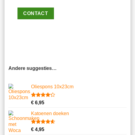
CONTACT
Andere suggesties…
Oliespons 10x23cm
Gewaardeerd
9
€
6,95
4.22
op 5
gebaseerd
Katoenen doeken
op
klantbeoordelingen
Gewaardeerd
13
€
4,95
4.62
op 5