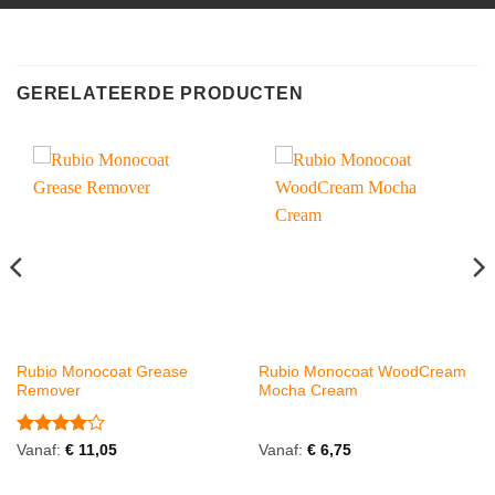
GERELATEERDE PRODUCTEN
Rubio Monocoat Grease
Rubio Monocoat WoodCream
Remover
Mocha Cream
Gewaardeerd
Vanaf:
€
11,05
Vanaf:
€
6,75
4
uit 5