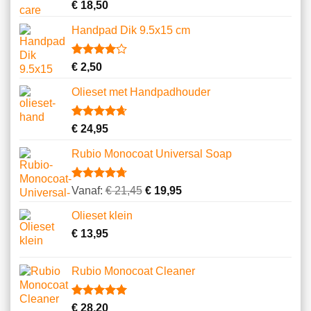
Gewaardeerd
2
€
18,50
4.00
op
5
Handpad Dik 9.5x15 cm
gebaseerd
op
klantbeoordelingen
Gewaardeerd
3
€
2,50
4.00
op
5
Olieset met Handpadhouder
gebaseerd
op
klantbeoordelingen
Gewaardeerd
11
€
24,95
4.64
op 5
gebaseerd
Rubio Monocoat Universal Soap
op
klantbeoordelingen
Gewaardeerd
23
Vanaf:
€
21,45
€
19,95
4.74
op 5
gebaseerd
Olieset klein
op
klantbeoordelingen
€
13,95
Rubio Monocoat Cleaner
Gewaardeerd
2
€
28,20