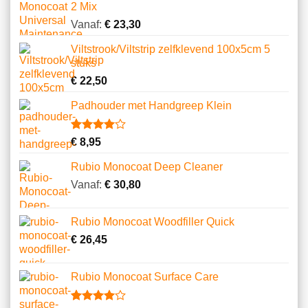
2 Mix
Vanaf:
€
23,30
Viltstrook/Viltstrip zelfklevend 100x5cm 5
stuks
€
22,50
Padhouder met Handgreep Klein
Gewaardeerd
1
€
8,95
4.00
op
5
Rubio Monocoat Deep Cleaner
gebaseerd
op
Vanaf:
€
30,80
klantbeoordeling
Rubio Monocoat Woodfiller Quick
€
26,45
Rubio Monocoat Surface Care