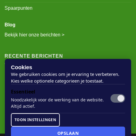
Privacybeleid
Spaarpunten
Blog
Bekijk hier onze berichten >
RECENTE BERICHTEN
Cookies
We gebruiken cookies om je ervaring te verbeteren.
Kies welke optionele categorieen je toestaat.
Rigostep Skylt
Essentieel
Rubio Monocoat Oil Plus 2c
Noodzakelijk voor de werking van de website.
Houten vloer lak
Altijd actief.
Floorservice Onderhoudsolie
TOON INSTELLINGEN
Rubio Monocoat Soap
OPSLAAN