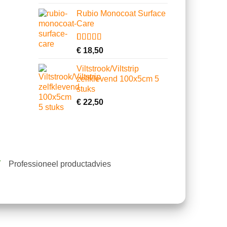
4.64
op 5
gebaseerd
Rubio Monocoat Surface
op
Care
klantbeoordelingen
Gewaardeerd
2
€
18,50
4.00
op 5
gebaseerd
Viltstrook/Viltstrip
op
zelfklevend 100x5cm 5
klantbeoordelingen
stuks
€
22,50
Professioneel productadvies