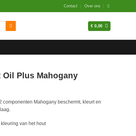
Contact
Over ons
€
0,00
 Oil Plus Mahogany
 2 componenten Mahogany beschermt, kleurt en
 laag.
leuring van het hout