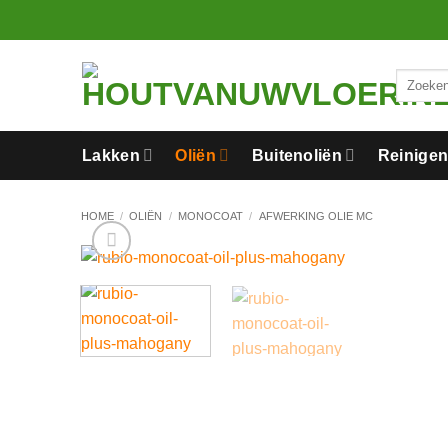
Ga
naar
inhoud
Zoeken
naar:
Lakken
Oliën
Buitenoliën
Reinige
HOME
/
OLIËN
/
MONOCOAT
/
AFWERKING OLIE MC