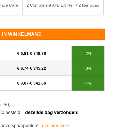
face Care
2 Component A+B 1.3 liter + 2 liter Soap
gany aantal
IN WINKELMAND
€
6,81
-
€
348,78
-2%
€
6,74
-
€
345,22
-3%
€
6,67
-
€
341,66
-4%
f 50,-
30 besteld =
dezelfde dag verzonden!
 onze spaarpunten!
Lees hier meer