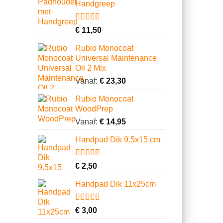
Handgreep
klantbeoordelingen
Gewaardeerd
6
€
11,50
4.67
op 5
gebaseerd
Rubio Monocoat
op
Universal Maintenance
klantbeoordelingen
Oil 2 Mix
Vanaf:
€
23,30
Rubio Monocoat
WoodPrep
Vanaf:
€
14,95
Handpad Dik 9.5x15 cm
Gewaardeerd
3
€
2,50
4.00
op 5
gebaseerd
Handpad Dik 11x25cm
op
klantbeoordelingen
Gewaardeerd
10
€
3,00
4.70
op 5