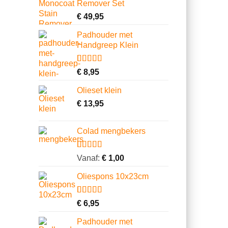
Remover Set
klantbeoordelingen
€
49,95
Padhouder met
Handgreep Klein
Gewaardeerd
1
€
8,95
4.00
op 5
gebaseerd
Olieset klein
op
klantbeoordeling
€
13,95
Colad mengbekers
Gewaardeerd
8
Vanaf:
€
1,00
4.75
op 5
gebaseerd
Oliespons 10x23cm
op
klantbeoordelingen
Gewaardeerd
9
€
6,95
4.22
op 5
gebaseerd
Padhouder met
op