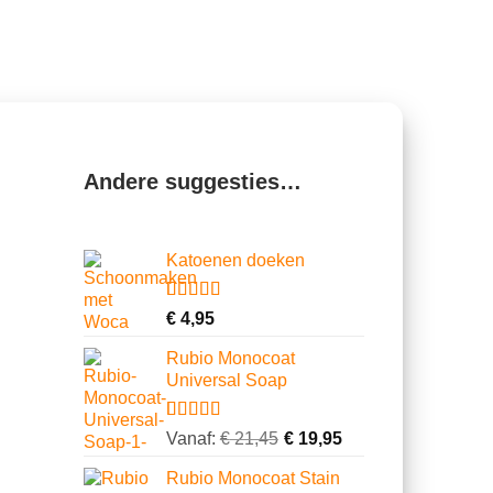
Andere suggesties…
Katoenen doeken
Gewaardeerd
13
€
4,95
4.62
op 5
gebaseerd
Rubio Monocoat
op
Universal Soap
klantbeoordelingen
Gewaardeerd
23
Vanaf:
€
21,45
€
19,95
4.74
op 5
gebaseerd
Rubio Monocoat Stain
op