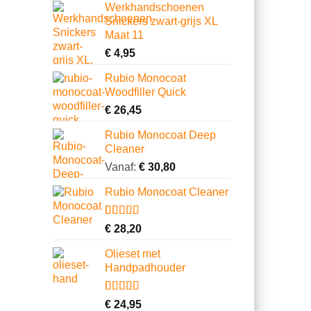
gebaseerd
Werkhandschoenen
op
Snickers zwart-grijs XL
klantbeoordelingen
Maat 11
€
4,95
Rubio Monocoat
Woodfiller Quick
€
26,45
Rubio Monocoat Deep
Cleaner
Vanaf:
€
30,80
Rubio Monocoat Cleaner
Gewaardeerd
2
€
28,20
5.00
op 5
gebaseerd
Olieset met
op
Handpadhouder
klantbeoordelingen
Gewaardeerd
11
€
24,95