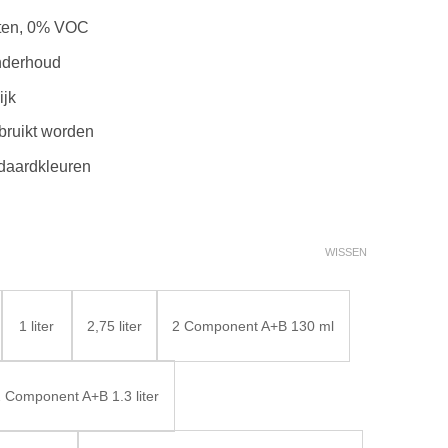
nten, 0% VOC
nderhoud
ijk
bruikt worden
ndaardkleuren
WISSEN
1 liter
2,75 liter
2 Component A+B 130 ml
 Component A+B 1.3 liter