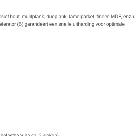
ief hout, mulitplank, duoplank, lamelparket, fineer, MDF, enz.).
lerator (B) garandeert een snelle uitharding voor optimale
 belastbaar na ca. 3 weken)