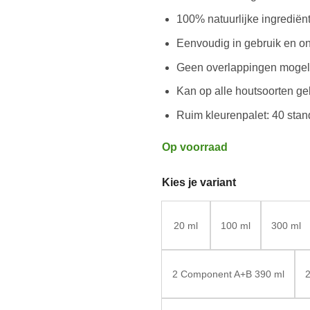
100% natuurlijke ingredië
Eenvoudig in gebruik en o
Geen overlappingen mogel
Kan op alle houtsoorten ge
Ruim kleurenpalet: 40 sta
Op voorraad
Kies je variant
20 ml
100 ml
300 ml
2 Component A+B 390 ml
2