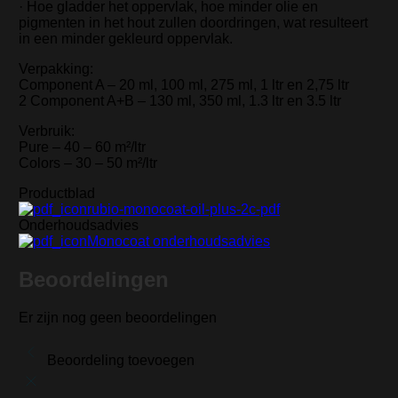
· Hoe gladder het oppervlak, hoe minder olie en
pigmenten in het hout zullen doordringen, wat resulteert
in een minder gekleurd oppervlak.
Verpakking:
Component A – 20 ml, 100 ml, 275 ml, 1 ltr en 2,75 ltr
2 Component A+B – 130 ml, 350 ml, 1.3 ltr en 3.5 ltr
Verbruik:
Pure – 40 – 60 m²/ltr
Colors – 30 – 50 m²/ltr
Productblad
rubio-monocoat-oil-plus-2c-pdf
Onderhoudsadvies
Monocoat onderhoudsadvies
Beoordelingen
Er zijn nog geen beoordelingen
Beoordeling toevoegen