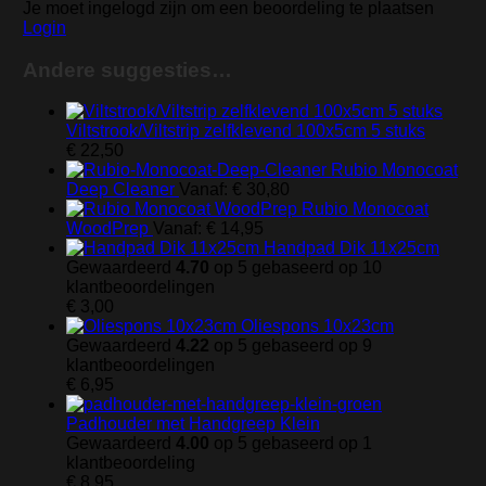
Je moet ingelogd zijn om een beoordeling te plaatsen
Login
Andere suggesties…
Viltstrook/Viltstrip zelfklevend 100x5cm 5 stuks
€
22,50
Rubio Monocoat
Deep Cleaner
Vanaf:
€
30,80
Rubio Monocoat
WoodPrep
Vanaf:
€
14,95
Handpad Dik 11x25cm
Gewaardeerd
4.70
op 5 gebaseerd op
10
klantbeoordelingen
€
3,00
Oliespons 10x23cm
Gewaardeerd
4.22
op 5 gebaseerd op
9
klantbeoordelingen
€
6,95
Padhouder met Handgreep Klein
Gewaardeerd
4.00
op 5 gebaseerd op
1
klantbeoordeling
€
8,95