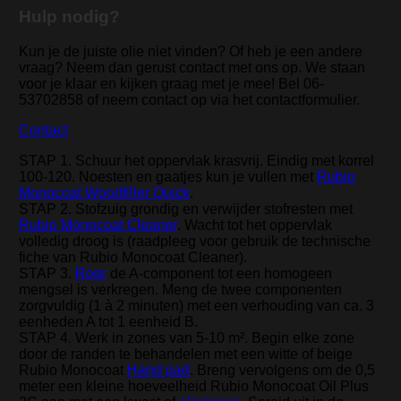
Hulp nodig?
Kun je de juiste olie niet vinden? Of heb je een andere
vraag? Neem dan gerust contact met ons op. We staan
voor je klaar en kijken graag met je mee! Bel 06-
53702858 of neem contact op via het contactformulier.
Contact
STAP 1. Schuur het oppervlak krasvrij. Eindig met korrel
100-120. Noesten en gaatjes kun je vullen met
Rubio
Monocoat Woodfiller Quick
.
STAP 2. Stofzuig grondig en verwijder stofresten met
Rubio Monocoat Cleaner
. Wacht tot het oppervlak
volledig droog is (raadpleeg voor gebruik de technische
fiche van Rubio Monocoat Cleaner).
STAP 3.
Roer
de A-component tot een homogeen
mengsel is verkregen. Meng de twee componenten
zorgvuldig (1 à 2 minuten) met een verhouding van ca. 3
eenheden A tot 1 eenheid B.
STAP 4. Werk in zones van 5-10 m². Begin elke zone
door de randen te behandelen met een witte of beige
Rubio Monocoat
Hand pad
. Breng vervolgens om de 0,5
meter een kleine hoeveelheid Rubio Monocoat Oil Plus