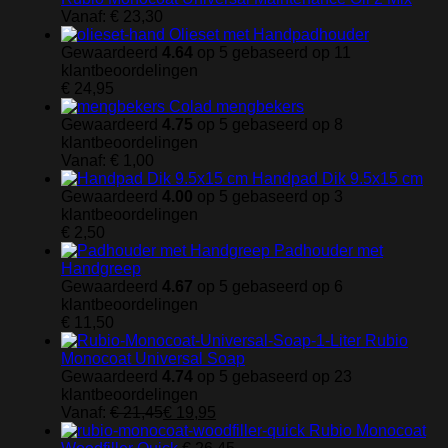
Vanaf:
€
23,30
Olieset met Handpadhouder
Gewaardeerd
4.64
op 5 gebaseerd op
11
klantbeoordelingen
€
24,95
Colad mengbekers
Gewaardeerd
4.75
op 5 gebaseerd op
8
klantbeoordelingen
Vanaf:
€
1,00
Handpad Dik 9.5x15 cm
Gewaardeerd
4.00
op 5 gebaseerd op
3
klantbeoordelingen
€
2,50
Padhouder met
Handgreep
Gewaardeerd
4.67
op 5 gebaseerd op
6
klantbeoordelingen
€
11,50
Rubio
Monocoat Universal Soap
Gewaardeerd
4.74
op 5 gebaseerd op
23
klantbeoordelingen
Vanaf:
€
21,45
€
19,95
Rubio Monocoat