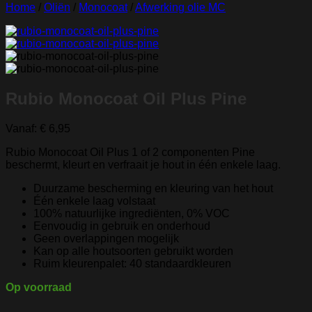
Home
/
Oliën
/
Monocoat
/
Afwerking olie MC
Rubio Monocoat Oil Plus Pine
Vanaf:
€
6,95
Rubio Monocoat Oil Plus 1 of 2 componenten Pine
beschermt, kleurt en verfraait je hout in één enkele laag.
Duurzame bescherming en kleuring van het hout
Één enkele laag volstaat
100% natuurlijke ingrediënten, 0% VOC
Eenvoudig in gebruik en onderhoud
Geen overlappingen mogelijk
Kan op alle houtsoorten gebruikt worden
Ruim kleurenpalet: 40 standaardkleuren
Op voorraad