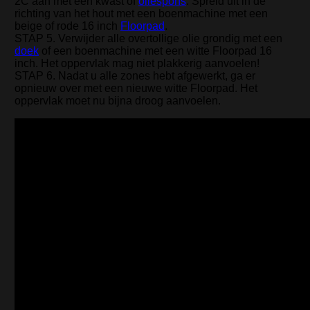
2C aan met een kwast of
oliespons
. Spreid uit in de
richting van het hout met een boenmachine met een
beige of rode 16 inch
Floorpad
.
STAP 5. Verwijder alle overtollige olie grondig met een
doek
of een boenmachine met een witte Floorpad 16
inch. Het oppervlak mag niet plakkerig aanvoelen!
STAP 6. Nadat u alle zones hebt afgewerkt, ga er
opnieuw over met een nieuwe witte Floorpad. Het
oppervlak moet nu bijna droog aanvoelen.