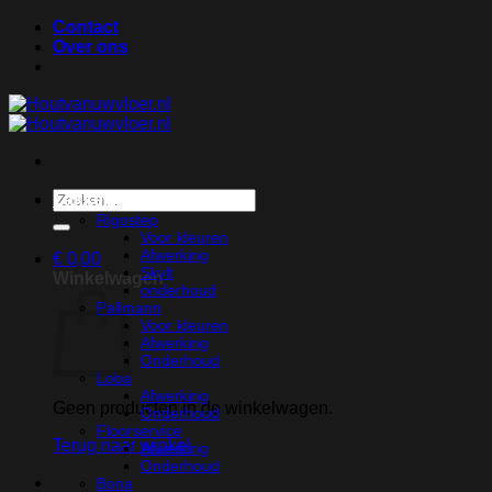
Ga
Contact
naar
Over ons
inhoud
Zoeken
Lakken
naar:
Rigostep
Voor kleuren
Afwerking
€
0,00
Skylt
Winkelwagen
onderhoud
Pallmann
Voor kleuren
Afwerking
Onderhoud
Loba
Afwerking
Geen producten in de winkelwagen.
Onderhoud
Floorservice
Terug naar winkel
Afwerking
Onderhoud
Bona