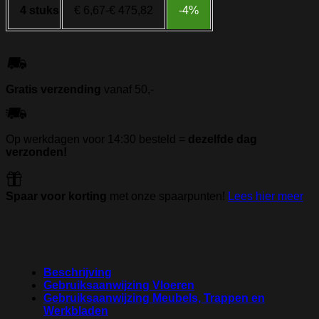
4 stuks
€
6,67
-
€
475,82
-4%
Gratis verzending
vanaf 50,-
Op werkdagen voor 14:30 besteld =
dezelfde dag
verzonden!
Spaar voor korting
met onze spaarpunten!
Lees hier meer
Beschrijving
Gebruiksaanwijzing Vloeren
Gebruiksaanwijzing Meubels, Trappen en
Werkbladen