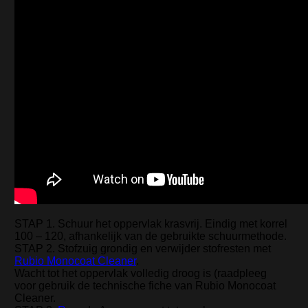
STAP 1. Schuur het oppervlak krasvrij. Eindig met korrel
100 – 120, afhankelijk van de gebruikte schuurmethode.
STAP 2. Stofzuig grondig en verwijder stofresten met
Rubio Monocoat Cleaner
.
Wacht tot het oppervlak volledig droog is (raadpleeg
voor gebruik de technische fiche van Rubio Monocoat
Cleaner.