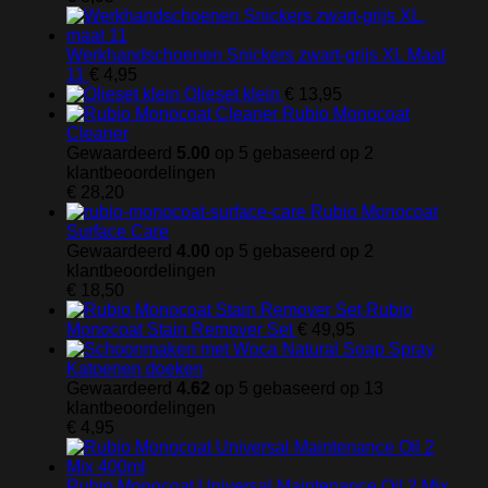
Werkhandschoenen Snickers zwart-grijs XL Maat
11
€
4,95
Olieset klein
€
13,95
Rubio Monocoat
Cleaner
Gewaardeerd
5.00
op 5 gebaseerd op
2
klantbeoordelingen
€
28,20
Rubio Monocoat
Surface Care
Gewaardeerd
4.00
op 5 gebaseerd op
2
klantbeoordelingen
€
18,50
Rubio
Monocoat Stain Remover Set
€
49,95
Katoenen doeken
Gewaardeerd
4.62
op 5 gebaseerd op
13
klantbeoordelingen
€
4,95
Rubio Monocoat Universal Maintenance Oil 2 Mix