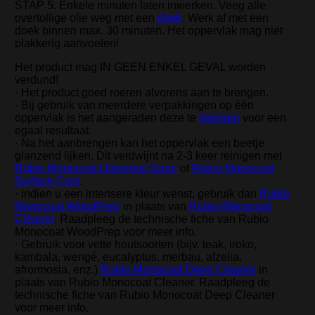
STAP 5. Enkele minuten laten inwerken. Veeg alle
overtollige olie weg met een
doek
. Werk af met een
doek binnen max. 30 minuten. Het oppervlak mag niet
plakkerig aanvoelen!
Het product mag IN GEEN ENKEL GEVAL worden
verdund!
· Het product goed roeren alvorens aan te brengen.
· Bij gebruik van meerdere verpakkingen op één
oppervlak is het aangeraden deze te
mengen
voor een
egaal resultaat.
· Na het aanbrengen kan het oppervlak een beetje
glanzend lijken. Dit verdwijnt na 2-3 keer reinigen met
Rubio Monocoat Universal Soap
of
Rubio Monocoat
Surface Care
.
· Indien u een intensere kleur wenst, gebruik dan
Rubio
Monocoat WoodPrep
in plaats van
Rubio Monocoat
Cleaner
. Raadpleeg de technische fiche van Rubio
Monocoat WoodPrep voor meer info.
· Gebruik voor vette houtsoorten (bijv. teak, iroko,
kambala, wengé, eucalyptus, merbau, afzelia,
afrormosia, enz.)
Rubio Monocoat Deep Cleaner
in
plaats van Rubio Monocoat Cleaner. Raadpleeg de
technische fiche van Rubio Monocoat Deep Cleaner
voor meer info.