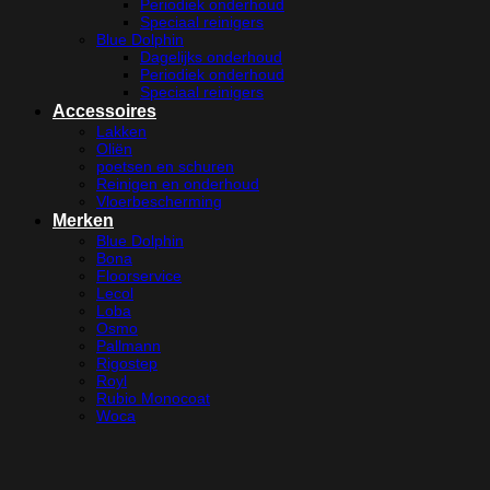
Periodiek onderhoud
Speciaal reinigers
Blue Dolphin
Dagelijks onderhoud
Periodiek onderhoud
Speciaal reinigers
Accessoires
Lakken
Oliën
poetsen en schuren
Reinigen en onderhoud
Vloerbescherming
Merken
Blue Dolphin
Bona
Floorservice
Lecol
Loba
Osmo
Pallmann
Rigostep
Royl
Rubio Monocoat
Woca