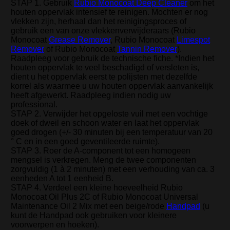
STAP 1. Gebruik
Rubio Monocoat Deep Cleaner
om het
houten oppervlak intensief te reinigen. Mochten er nog
vlekken zijn, herhaal dan het reinigingsproces of
gebruik een van onze vlekkenverwijderaars (Rubio
Monocoat
Grease Remover
, Rubio Monocoat
Limespot
Remover
of Rubio Monocoat
Tannin Remover
).
Raadpleeg voor gebruik de technische fiche. *Indien het
houten oppervlak te veel beschadigd of versleten is,
dient u het oppervlak eerst te polijsten met dezelfde
korrel als waarmee u uw houten oppervlak aanvankelijk
heeft afgewerkt. Raadpleeg indien nodig uw
professional.
STAP 2. Verwijder het opgeloste vuil met een vochtige
doek of dweil en schoon water en laat het oppervlak
goed drogen (+/- 30 minuten bij een temperatuur van 20
° C en in een goed geventileerde ruimte).
STAP 3. Roer de A-component tot een homogeen
mengsel is verkregen. Meng de twee componenten
zorgvuldig (1 à 2 minuten) met een verhouding van ca. 3
eenheden A tot 1 eenheid B.
STAP 4. Verdeel een kleine hoeveelheid Rubio
Monocoat Oil Plus 2C of Rubio Monocoat Universal
Maintenance Oil 2 Mix met een beige/rode
Handpad
(u
kunt de Handpad ook gebruiken voor kleinere
voorwerpen en hoeken).