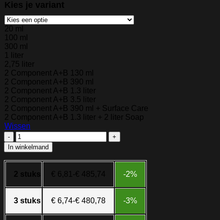
Kies je variant
20 ml
100 ml
300 ml
1 liter
2,75 liter
2 Component A+B 130 ml
2 Component A+B 390 ml
2 Component A+B 1.3 liter
2 Component A+B 3.5 liter
2 Component A+B 390 ml + Surface Care
2 Component A+B 1.3 liter + 2 liter Soap
Wissen
Rubio
Monocoat
In winkelmand
Oil
Plus
Pine
2 stuks
€
6,81
-
€
485,74
-2%
aantal
3 stuks
€
6,74
-
€
480,78
-3%