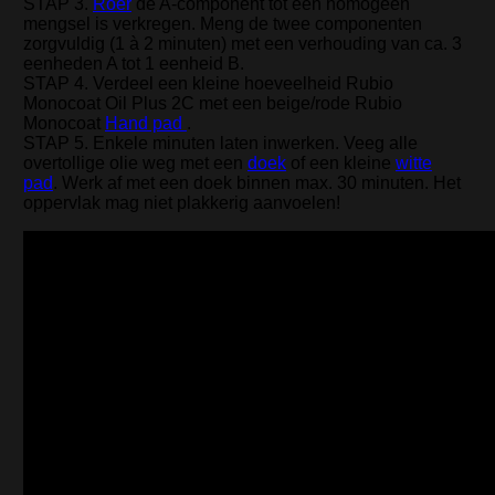
STAP 3.
Roer
de A-component tot een homogeen
mengsel is verkregen. Meng de twee componenten
zorgvuldig (1 à 2 minuten) met een verhouding van ca. 3
eenheden A tot 1 eenheid B.
STAP 4. Verdeel een kleine hoeveelheid Rubio
Monocoat Oil Plus 2C met een beige/rode Rubio
Monocoat
Hand pad
.
STAP 5. Enkele minuten laten inwerken. Veeg alle
overtollige olie weg met een
doek
of een kleine
witte
pad
. Werk af met een doek binnen max. 30 minuten. Het
oppervlak mag niet plakkerig aanvoelen!