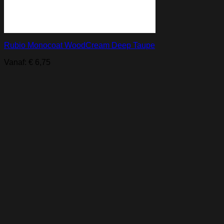
Rubio Monocoat WoodCream Deep Taupe
Vanaf:
€
6,75