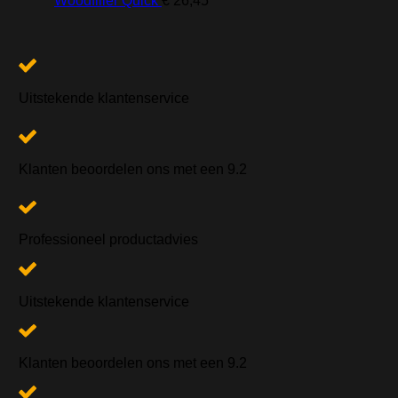
Woodfiller Quick
€
26,45
Uitstekende klantenservice
Klanten beoordelen ons met een
9.2
Professioneel productadvies
Uitstekende klantenservice
Klanten beoordelen ons met een
9.2