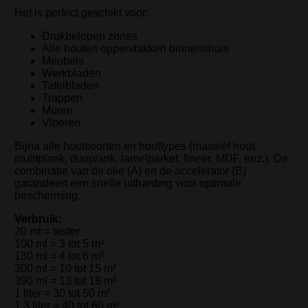
Het is perfect geschikt voor:
Drukbelopen zones
Alle houten oppervlakken binnenshuis
Meubels
Werkbladen
Tafelbladen
Trappen
Muren
Vloeren
Bijna alle houtsoorten en houttypes (massief hout,
mulitplank, duoplank, lamelparket, fineer, MDF, enz.). De
combinatie van de olie (A) en de accelerator (B)
garandeert een snelle uitharding voor optimale
bescherming.
Verbruik:
20 ml = tester
100 ml = 3 tot 5 m²
130 ml = 4 tot 6 m²
300 ml = 10 tot 15 m²
390 ml = 13 tot 18 m²
1 liter = 30 tot 50 m²
1,3 liter = 40 tot 60 m²