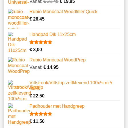
Gewaardeerd
23
Vanaf:
€
21,45
€
19,95
4.74
op 5
gebaseerd
Rubio Monocoat Woodfiller Quick
op
klantbeoordelingen
€
26,45
Handpad Dik 11x25cm
Gewaardeerd
10
€
3,00
4.70
op 5
gebaseerd
Rubio Monocoat WoodPrep
op
klantbeoordelingen
Vanaf:
€
14,95
Viltstrook/Viltstrip zelfklevend 100x5cm 5
stuks
€
22,50
Padhouder met Handgreep
Gewaardeerd
6
€
11,50
4.67
op 5