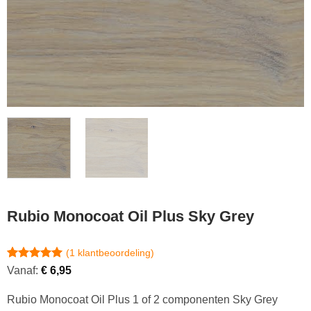
Rubio Monocoat Oil Plus Sky Grey
(
1
klantbeoordeling)
Gewaardeerd
1
Vanaf:
€
6,95
5
op 5
gebaseerd
Rubio Monocoat Oil Plus 1 of 2 componenten Sky Grey
op