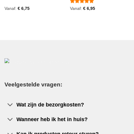
Gewaardeerd
Vanaf:
€
6,75
Vanaf:
€
6,95
5
uit 5
Veelgestelde vragen:
Wat zijn de bezorgkosten?
Wanneer heb ik het in huis?