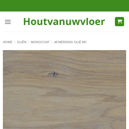
Ga
naar
inhoud
HOME
/
OLIËN
/
MONOCOAT
/
AFWERKING OLIE MC