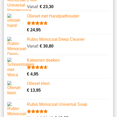
op
klantbeoordeling
Vanaf:
€
23,30
Olieset met Handpadhouder
Gewaardeerd
11
€
24,95
4.64
op 5
gebaseerd
Rubio Monocoat Deep Cleaner
op
klantbeoordelingen
Vanaf:
€
30,80
Katoenen doeken
Gewaardeerd
13
€
4,95
4.62
op 5
gebaseerd
Olieset klein
op
klantbeoordelingen
€
13,95
Rubio Monocoat Universal Soap