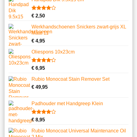
op
klantbeoordelingen
Gewaardeerd
3
€
2,50
4.00
op
5
Werkhandschoenen Snickers zwart-grijs XL
gebaseerd
Maat 11
op
klantbeoordelingen
€
4,95
Oliespons 10x23cm
Gewaardeerd
9
€
6,95
4.22
op 5
gebaseerd
Rubio Monocoat Stain Remover Set
op
klantbeoordelingen
€
49,95
Padhouder met Handgreep Klein
Gewaardeerd
1
€
8,95
4.00
op
5
Rubio Monocoat Universal Maintenance Oil
gebaseerd
2 Mix