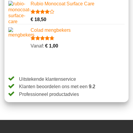
gebaseerd
Rubio Monocoat Surface Care
op
klantbeoordelingen
Gewaardeerd
2
€
18,50
4.00
op
5
Colad mengbekers
gebaseerd
op
klantbeoordelingen
Gewaardeerd
8
Vanaf:
€
1,00
4.75
op 5
gebaseerd
op
klantbeoordelingen
Uitstekende klantenservice
Klanten beoordelen ons met een
9.2
Professioneel productadvies