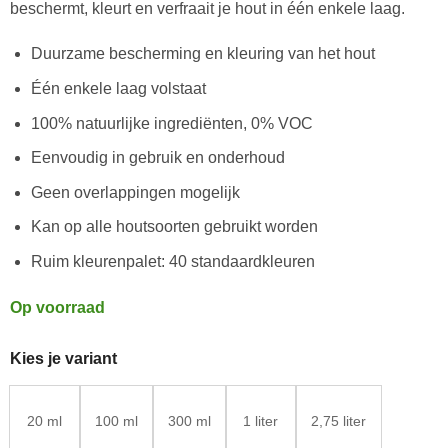
klantbeoordeling
beschermt, kleurt en verfraait je hout in één enkele laag.
Duurzame bescherming en kleuring van het hout
Één enkele laag volstaat
100% natuurlijke ingrediënten, 0% VOC
Eenvoudig in gebruik en onderhoud
Geen overlappingen mogelijk
Kan op alle houtsoorten gebruikt worden
Ruim kleurenpalet: 40 standaardkleuren
Op voorraad
Kies je variant
20 ml
100 ml
300 ml
1 liter
2,75 liter