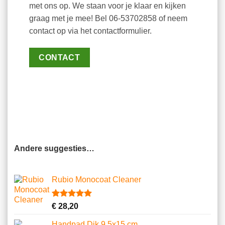
met ons op. We staan voor je klaar en kijken
graag met je mee! Bel 06-53702858 of neem
contact op via het contactformulier.
CONTACT
Andere suggesties…
Rubio Monocoat Cleaner
Gewaardeerd
2
€
28,20
5.00
op 5
gebaseerd
Handpad Dik 9.5x15 cm