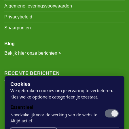
Over ons
Algemene leveringsvoorwaarden
Privacybeleid
Spaarpunten
Blog
Bekijk hier onze berichten >
RECENTE BERICHTEN
Cookies
We gebruiken cookies om je ervaring te verbeteren.
Kies welke optionele categorieen je toestaat.
Rigostep Skylt
Essentieel
Rubio Monocoat Oil Plus 2c
Noodzakelijk voor de werking van de website.
Houten vloer lak
Altijd actief.