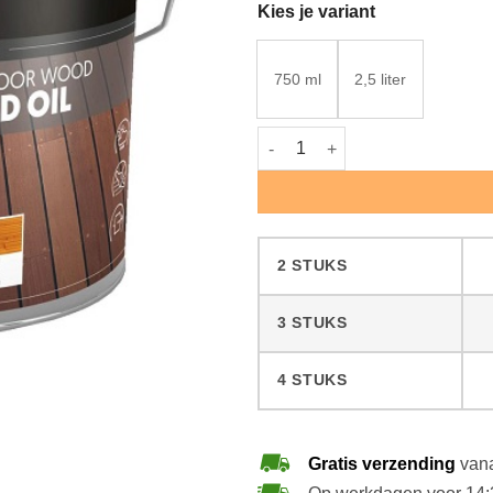
Kies je variant
750 ml
2,5 liter
Woca Exterior Oil Lariks aantal
2 STUKS
3 STUKS
4 STUKS
Gratis verzending
vana