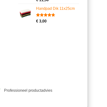
4.67
op 5
gebaseerd
Handpad Dik 11x25cm
op
klantbeoordelingen
Gewaardeerd
10
€
3,00
4.70
op 5
gebaseerd
op
klantbeoordelingen
Professioneel productadvies