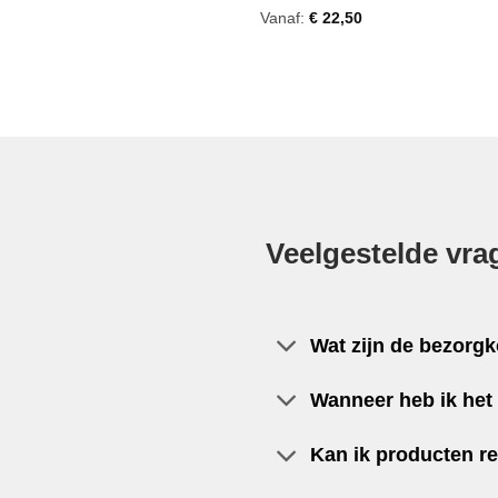
Gewaardeerd
Vanaf:
€
22,50
4
uit 5
Veelgestelde vra
Wat zijn de bezorg
Wanneer heb ik het 
Kan ik producten r