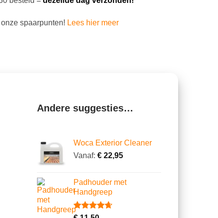
30 besteld =
dezelfde dag verzonden!
 onze spaarpunten!
Lees hier meer
Andere suggesties…
Woca Exterior Cleaner
Vanaf:
€
22,95
Padhouder met
Handgreep
Gewaardeerd
6
€
11,50