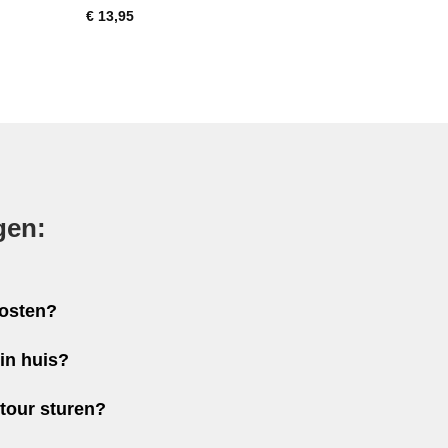
Gewaardeerd
€
13,95
4
uit 5
gen:
kosten?
in huis?
etour sturen?