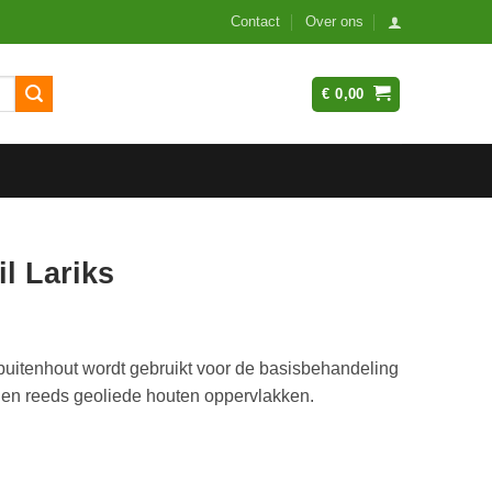
Contact
Over ons
€
0,00
l Lariks
 buitenhout wordt gebruikt voor de basisbehandeling
en reeds geoliede houten oppervlakken.