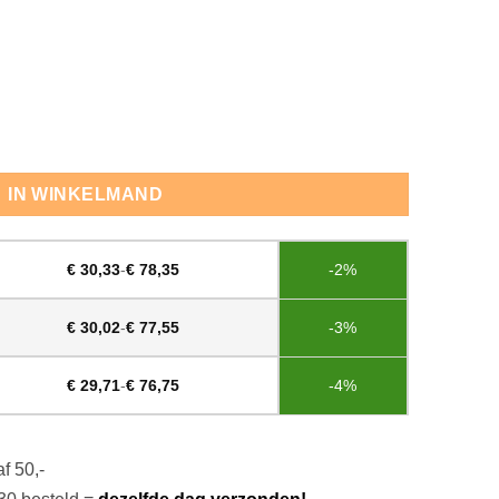
IN WINKELMAND
€
30,33
-
€
78,35
-2%
€
30,02
-
€
77,55
-3%
€
29,71
-
€
76,75
-4%
f 50,-