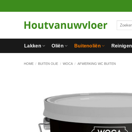
Ga
naar
inhoud
Zoeken
naar:
Lakken
Oliën
Buitenoliën
Reinige
HOME
/
BUITEN OLIE
/
WOCA
/
AFWERKING WC BUITEN