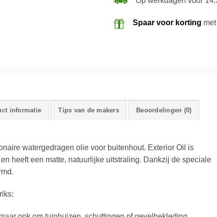
Op werkdagen voor 14:
Spaar voor korting
met
ct informatie
Tips van de makers
Beoordelingen (0)
onaire watergedragen olie voor buitenhout. Exterior Oil is
 heeft een matte, natuurlijke uitstraling. Dankzij de speciale
rmd.
iks:
, maar ook om tuinhuizen, schuttingen of gevelbekleding .