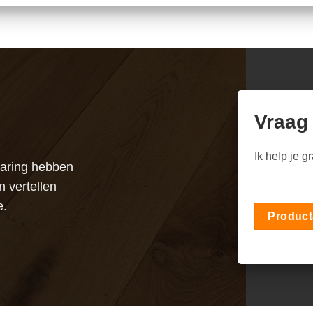
Vraag
Ik help je g
varing hebben
n vertellen
e.
Product