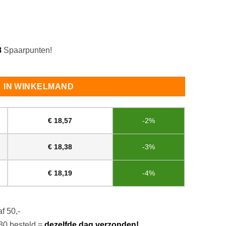
8
Spaarpunten!
tvlekker Spray aantal
IN WINKELMAND
€
18,57
-2%
€
18,38
-3%
€
18,19
-4%
f 50,-
30 besteld =
dezelfde dag verzonden!