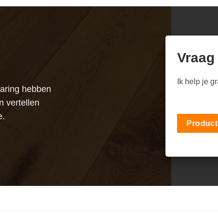
Vraag
Ik help je g
varing hebben
n vertellen
e.
Product