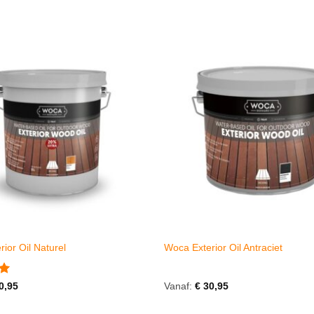
ior Oil Naturel
Woca Exterior Oil Antraciet
erd
0,95
Vanaf:
€
30,95