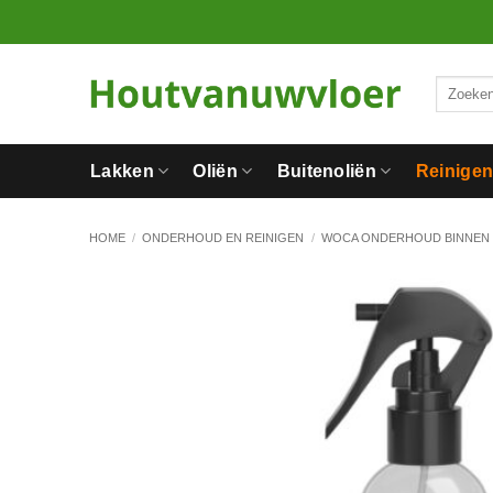
Ga
naar
inhoud
Zoeken
naar:
Lakken
Oliën
Buitenoliën
Reinige
HOME
/
ONDERHOUD EN REINIGEN
/
WOCA ONDERHOUD BINNEN