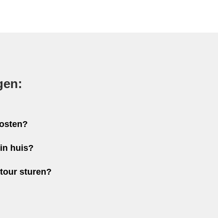
gen:
kosten?
in huis?
etour sturen?