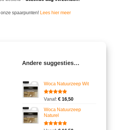
 onze spaarpunten!
Lees hier meer
Andere suggesties…
Woca Natuurzeep Wit
Gewaardeerd
14
Vanaf:
€
16,50
5.00
op 5
gebaseerd
Woca Natuurzeep
op
Naturel
klantbeoordelingen
Gewaardeerd
14