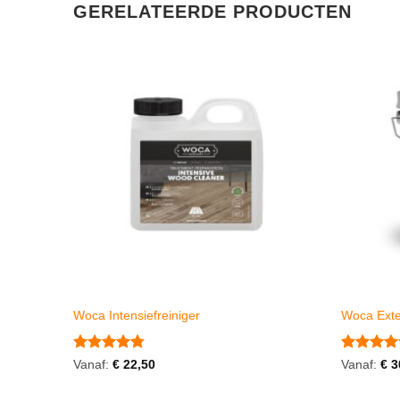
GERELATEERDE PRODUCTEN
Woca Intensiefreiniger
Woca Exter
Gewaardeerd
Gewaarde
Vanaf:
€
22,50
Vanaf:
€
3
4.75
uit 5
5
uit 5