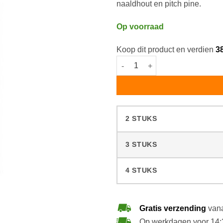
naaldhout en pitch pine.
Op voorraad
Koop dit product en verdien
3
Woca Vlekverwijderaar Superon
2 STUKS
3 STUKS
4 STUKS
Gratis verzending
vana
Op werkdagen voor 14: