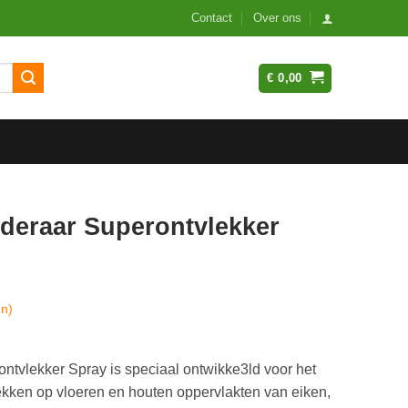
Contact
Over ons
€
0,00
deraar Superontvlekker
en)
tvlekker Spray is speciaal ontwikke3ld voor het
ekken op vloeren en houten oppervlakten van eiken,