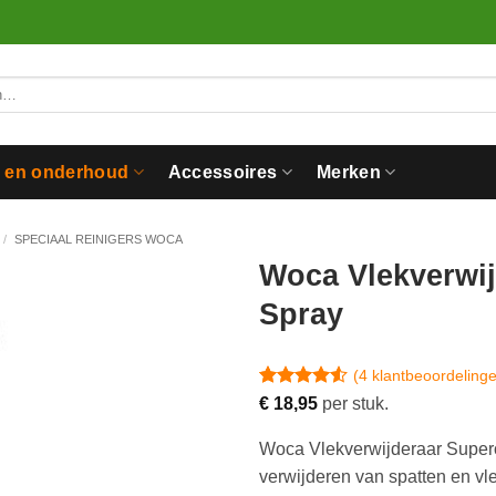
n en onderhoud
Accessoires
Merken
/
SPECIAAL REINIGERS WOCA
Woca Vlekverwij
Spray
(
4
klantbeoordeling
Gewaardeerd
4
€
18,95
per stuk.
4.5
op 5
gebaseerd
Woca Vlekverwijderaar Superon
op
klantbeoordelingen
verwijderen van spatten en vl