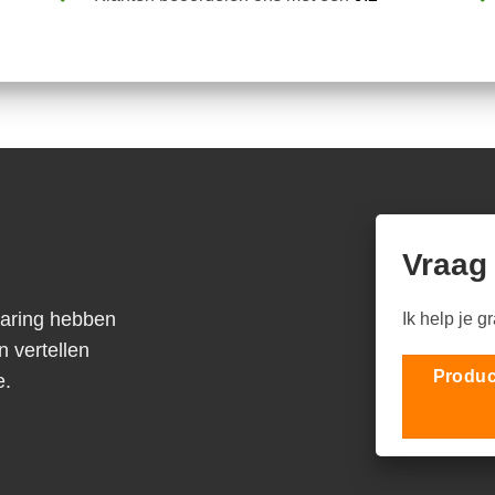
Vraag
varing hebben
Ik help je g
n vertellen
Produc
e.