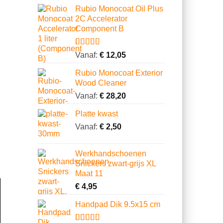
gebaseerd
Rubio Monocoat Oil Plus
op
2C Accelerator
klantbeoordelingen
Component B
Gewaardeerd
2
Vanaf:
€
12,05
5.00
op 5
gebaseerd
Rubio Monocoat Exterior
op
Wood Cleaner
klantbeoordelingen
Vanaf:
€
28,20
Platte kwast
Vanaf:
€
2,50
Werkhandschoenen
Snickers zwart-grijs XL
Maat 11
€
4,95
Handpad Dik 9.5x15 cm