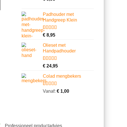
Padhouder met
Handgreep Klein
Gewaardeerd
1
€
8,95
4.00
op 5
gebaseerd
Olieset met
op
Handpadhouder
klantbeoordeling
Gewaardeerd
11
€
24,95
4.64
op 5
gebaseerd
Colad mengbekers
op
klantbeoordelingen
Gewaardeerd
8
Vanaf:
€
1,00
4.75
op 5
gebaseerd
op
klantbeoordelingen
Professioneel productadvies