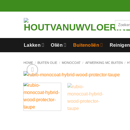
Ga
naar
inhoud
Zoeken
naar:
Lakken
Oliën
Buitenoliën
Reinige
HOME
/
BUITEN OLIE
/
MONOCOAT
/
AFWERKING MC BUITEN
/
H