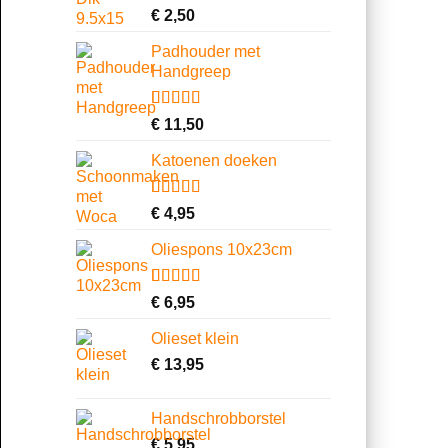
Gewaardeerd
3
€
2,50
4.00
op 5
gebaseerd
Padhouder met
op
Handgreep
klantbeoordelingen
Gewaardeerd
6
€
11,50
4.67
op 5
gebaseerd
Katoenen doeken
op
klantbeoordelingen
Gewaardeerd
13
€
4,95
4.62
op 5
gebaseerd
Oliespons 10x23cm
op
klantbeoordelingen
Gewaardeerd
9
€
6,95
4.22
op 5
gebaseerd
Olieset klein
op
klantbeoordelingen
€
13,95
Handschrobborstel
€
5,95