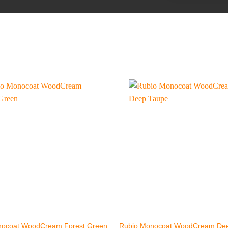
nocoat WoodCream Forest Green
Rubio Monocoat WoodCream De