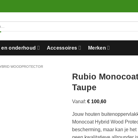
n en onderhoud
Accessoires
Merken
YBRID WOODPROTECTOR
Rubio Monocoat
Taupe
Vanaf:
€
100,60
Jouw houten buitenoppervlak
Monocoat Hybrid Wood Protector
bescherming, maar kan je het 
geen kwalitatieve allrounder is