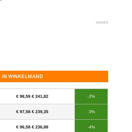
WISSEN
rotector Taupe aantal
IN WINKELMAND
€
98,59
-
€
241,82
-2%
€
97,58
-
€
239,35
-3%
€
96,58
-
€
236,88
-4%