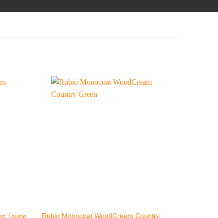
Rubio Monocoat WoodCream Country
ep Taupe
Rubio Mo