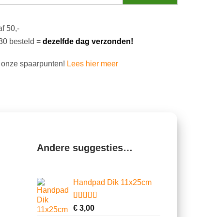
f 50,-
30 besteld =
dezelfde dag verzonden!
 onze spaarpunten!
Lees hier meer
Andere suggesties…
Handpad Dik 11x25cm
Gewaardeerd
10
€
3,00
4.70
op 5