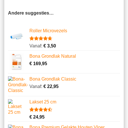
Andere suggesties…
Roller Microvezels
Gewaardeerd
14
Vanaf:
€
3,50
4.64
op 5
gebaseerd
Bona Grondlak Natural
op
klantbeoordelingen
€
169,95
Bona Grondlak Classic
Vanaf:
€
22,95
Lakset 25 cm
Gewaardeerd
2
€
24,95
4.50
op 5
gebaseerd
Bona Premium Gelakte Houten Vloer