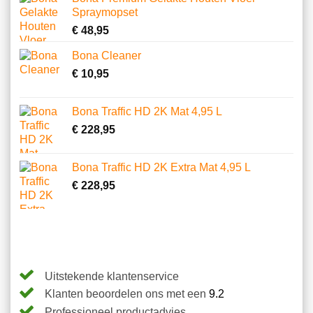
op
Spraymopset
klantbeoordelingen
€
48,95
Bona Cleaner
€
10,95
Bona Traffic HD 2K Mat 4,95 L
€
228,95
Bona Traffic HD 2K Extra Mat 4,95 L
€
228,95
Uitstekende klantenservice
Klanten beoordelen ons met een
9.2
Professioneel productadvies