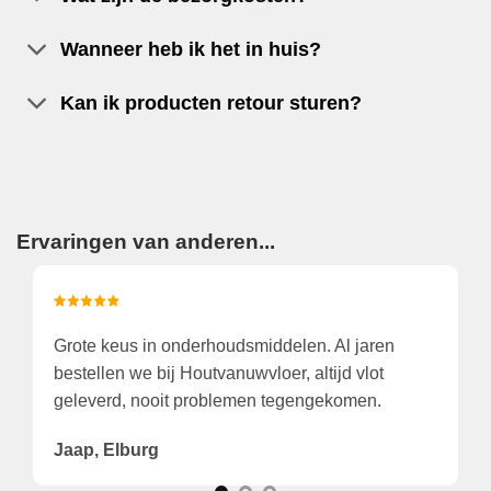
Wanneer heb ik het in huis?
Kan ik producten retour sturen?
Ervaringen van anderen...
Wegens tijdgebrek gekozen het aan huis te laten
K
leveren. Dat was verrassend snel en zeer correct!
v
Prima!
A
Theo, de Wilp