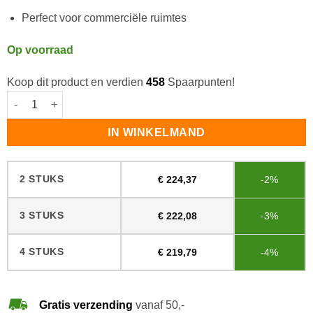
Perfect voor commerciële ruimtes
Op voorraad
Koop dit product en verdien
458
Spaarpunten!
Bona Traffic HD 2K Zijdemat 4,95 L aantal
IN WINKELMAND
2 STUKS
€
224,37
-2%
3 STUKS
€
222,08
-3%
4 STUKS
€
219,79
-4%
Gratis verzending
vanaf 50,-