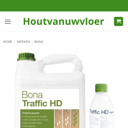
Ga
naar
inhoud
HOME
/
MERKEN
/
BONA