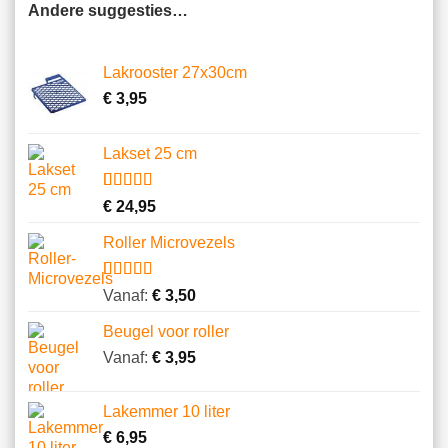
Andere suggesties…
Lakrooster 27x30cm
€
3,95
Lakset 25 cm
Gewaardeerd
2
€
24,95
4.50
op 5
gebaseerd
Roller Microvezels
op
klantbeoordelingen
Gewaardeerd
14
Vanaf:
€
3,50
4.64
op 5
gebaseerd
Beugel voor roller
op
klantbeoordelingen
Vanaf:
€
3,95
Lakemmer 10 liter
€
6,95