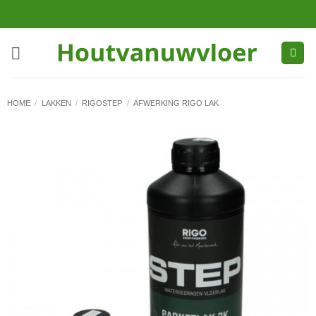
Ga
naar
inhoud
HOME
/
LAKKEN
/
RIGOSTEP
/
AFWERKING RIGO LAK