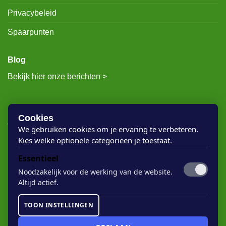
Privacybeleid
Spaarpunten
Blog
Bekijk hier onze berichten >
RECENTE BERICHTEN
Cookies
We gebruiken cookies om je ervaring te verbeteren.
Kies welke optionele categorieen je toestaat.
Rigostep Skylt
Essentieel
Rubio Monocoat Oil Plus 2c
Noodzakelijk voor de werking van de website.
Houten vloer lak
Altijd actief.
Floorservice Onderhoudsolie
TOON INSTELLINGEN
Rubio Monocoat Soap