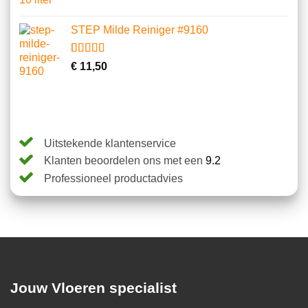
STEP Milde Reiniger #9160
Gewaardeerd
3
€
11,50
4.67
op 5
gebaseerd
op
klantbeoordelingen
Uitstekende klantenservice
Klanten beoordelen ons met een
9.2
Professioneel productadvies
Jouw Vloeren specialist