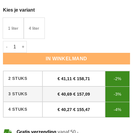
Kies je variant
1 liter
4 liter
Rigostep STEP Parketlak 2K #6540 Glans aantal
IN WINKELMAND
2 STUKS
€
41,11
-
€
158,71
-2%
3 STUKS
€
40,69
-
€
157,09
-3%
4 STUKS
€
40,27
-
€
155,47
-4%
Gratis verzending
vanaf 50,-