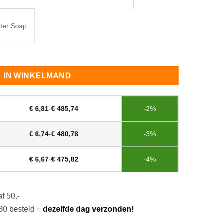
iter Soap
on aantal
IN WINKELMAND
€
6,81
-
€
485,74
-2%
€
6,74
-
€
480,78
-3%
€
6,67
-
€
475,82
-4%
f 50,-
30 besteld =
dezelfde dag verzonden!