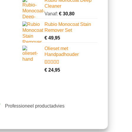
Rubio Monocoat Deep
Cleaner
Vanaf:
€
30,80
Rubio Monocoat Stain
Remover Set
€
49,95
Olieset met
Handpadhouder
Gewaardeerd
11
€
24,95
4.64
op 5
gebaseerd
op
klantbeoordelingen
Professioneel productadvies