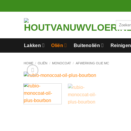
Ga
naar
inhoud
Zoeken
naar:
Lakken
Oliën
Buitenoliën
Reinige
HOME
/
OLIËN
/
MONOCOAT
/
AFWERKING OLIE MC