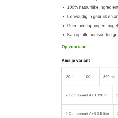
100% natuurlijke ingredië
Eenvoudig in gebruik en o
Geen overlappingen mogel
Kan op alle houtsoorten ge
Op voorraad
Kies je variant
20 ml
100 ml
300 ml
2 Component A+B 390 ml
2
2 Component A+B 3.5 liter