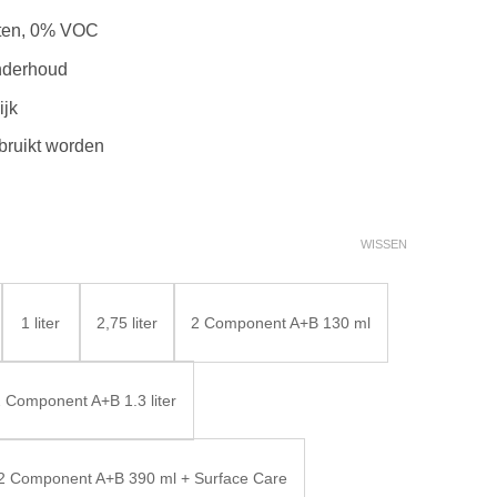
nten, 0% VOC
nderhoud
ijk
bruikt worden
WISSEN
1 liter
2,75 liter
2 Component A+B 130 ml
 Component A+B 1.3 liter
2 Component A+B 390 ml + Surface Care