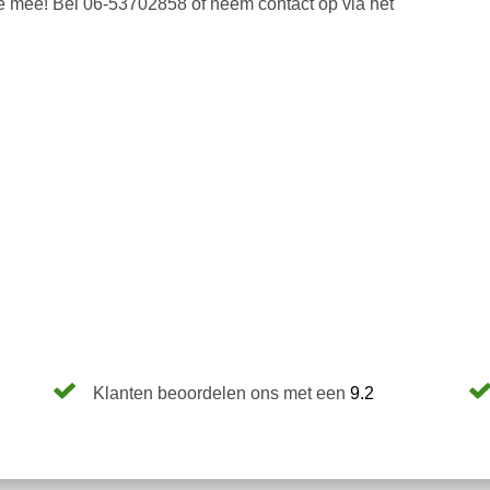
 je mee! Bel 06-53702858 of neem contact op via het
Klanten beoordelen ons met een
9.2