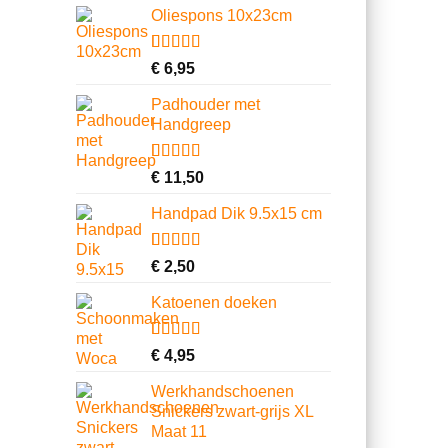
Oliespons 10x23cm
Gewaardeerd
9
€
6,95
4.22
op 5
gebaseerd
Padhouder met
op
Handgreep
klantbeoordelingen
Gewaardeerd
6
€
11,50
4.67
op 5
gebaseerd
Handpad Dik 9.5x15 cm
op
klantbeoordelingen
Gewaardeerd
3
€
2,50
4.00
op 5
gebaseerd
Katoenen doeken
op
klantbeoordelingen
Gewaardeerd
13
€
4,95
4.62
op 5
gebaseerd
Werkhandschoenen
op
Snickers zwart-grijs XL
klantbeoordelingen
Maat 11