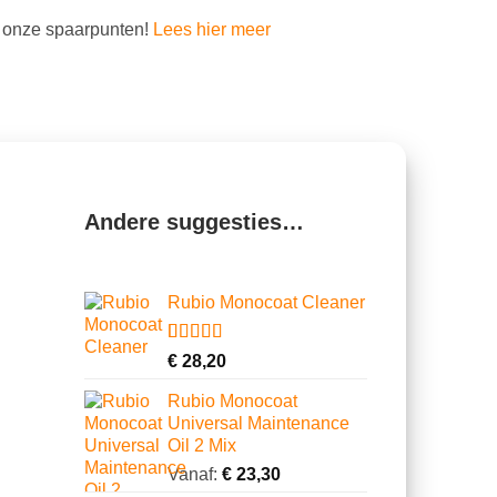
 onze spaarpunten!
Lees hier meer
Andere suggesties…
Rubio Monocoat Cleaner
Gewaardeerd
2
€
28,20
5.00
op 5
gebaseerd
Rubio Monocoat
op
Universal Maintenance
klantbeoordelingen
Oil 2 Mix
Vanaf:
€
23,30