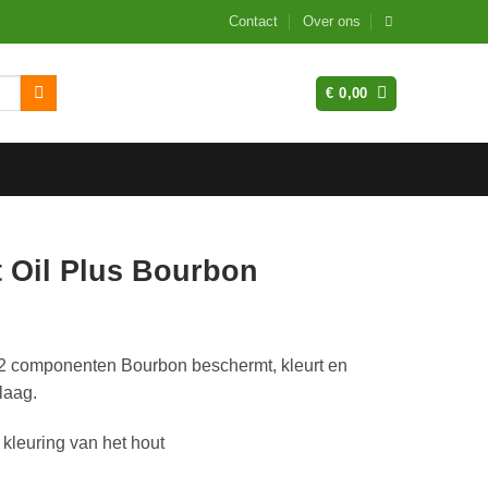
Contact
Over ons
€
0,00
 Oil Plus Bourbon
 2 componenten Bourbon beschermt, kleurt en
 laag.
leuring van het hout