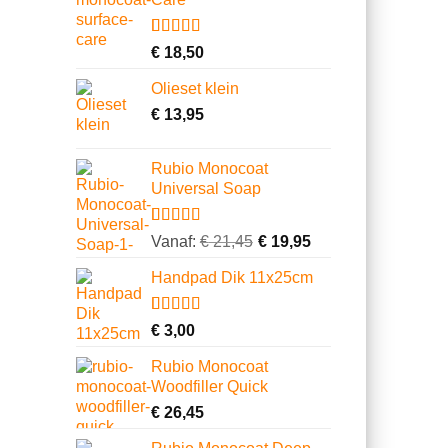
Gewaardeerd
2
€
18,50
4.00
op 5
gebaseerd
Olieset klein
op
klantbeoordelingen
€
13,95
Rubio Monocoat
Universal Soap
Gewaardeerd
23
Vanaf:
€
21,45
€
19,95
4.74
op 5
gebaseerd
Handpad Dik 11x25cm
op
klantbeoordelingen
Gewaardeerd
10
€
3,00
4.70
op 5
gebaseerd
Rubio Monocoat
op
Woodfiller Quick
klantbeoordelingen
€
26,45