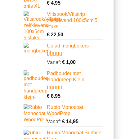
€
4,95
Viltstrook/Viltstrip
zelfklevend 100x5cm 5
stuks
€
22,50
Colad mengbekers
Gewaardeerd
8
Vanaf:
€
1,00
4.75
op 5
gebaseerd
Padhouder met
op
Handgreep Klein
klantbeoordelingen
Gewaardeerd
1
€
8,95
4.00
op 5
gebaseerd
Rubio Monocoat
op
WoodPrep
klantbeoordeling
Vanaf:
€
14,95
Rubio Monocoat Surface
Care