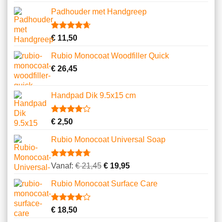
5.00
op 5
gebaseerd
Padhouder met Handgreep
op
klantbeoordelingen
Gewaardeerd
6
€
11,50
4.67
op 5
gebaseerd
Rubio Monocoat Woodfiller Quick
op
klantbeoordelingen
€
26,45
Handpad Dik 9.5x15 cm
Gewaardeerd
3
€
2,50
4.00
op
5
Rubio Monocoat Universal Soap
gebaseerd
op
klantbeoordelingen
Gewaardeerd
23
Vanaf:
€
21,45
€
19,95
4.74
op 5
gebaseerd
Rubio Monocoat Surface Care
op
klantbeoordelingen
Gewaardeerd
2
€
18,50
4.00
op