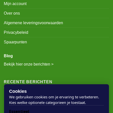
Retouraanvraag
Mijn account
Over ons
Algemene leveringsvoorwaarden
Privacybeleid
Spaarpunten
Blog
Bekijk hier onze berichten >
RECENTE BERICHTEN
Cookies
We gebruiken cookies om je ervaring te verbeteren.
Kies welke optionele categorieen je toestaat.
Rigostep Skylt
Essentieel
Rubio Monocoat Oil Plus 2c