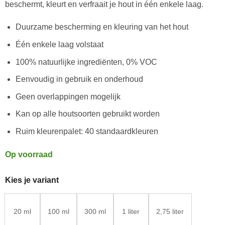
klantbeoordeling
beschermt, kleurt en verfraait je hout in één enkele laag.
Duurzame bescherming en kleuring van het hout
Één enkele laag volstaat
100% natuurlijke ingrediënten, 0% VOC
Eenvoudig in gebruik en onderhoud
Geen overlappingen mogelijk
Kan op alle houtsoorten gebruikt worden
Ruim kleurenpalet: 40 standaardkleuren
Op voorraad
Kies je variant
20 ml
100 ml
300 ml
1 liter
2,75 liter