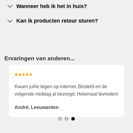
Wanneer heb ik het in huis?
Kan ik producten retour sturen?
Ervaringen van anderen...
Grote keus in onderhoudsmiddelen. Al jaren
W
n!
bestellen we bij Houtvanuwvloer, altijd vlot
l
geleverd, nooit problemen tegengekomen.
P
Jaap, Elburg
T