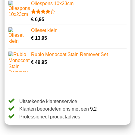
5
Oliespons 10x23cm
gebaseerd
op
klantbeoordelingen
Gewaardeerd
9
€
6,95
4.22
op 5
gebaseerd
Olieset klein
op
klantbeoordelingen
€
13,95
Rubio Monocoat Stain Remover Set
€
49,95
Uitstekende klantenservice
Klanten beoordelen ons met een
9.2
Professioneel productadvies