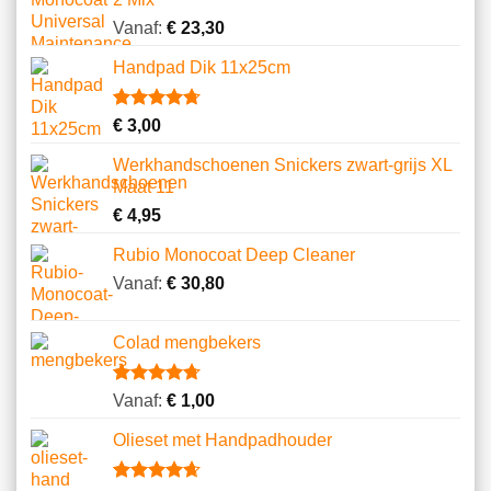
Vanaf:
€
23,30
Handpad Dik 11x25cm
Gewaardeerd
10
€
3,00
4.70
op 5
gebaseerd
Werkhandschoenen Snickers zwart-grijs XL
op
Maat 11
klantbeoordelingen
€
4,95
Rubio Monocoat Deep Cleaner
Vanaf:
€
30,80
Colad mengbekers
Gewaardeerd
8
Vanaf:
€
1,00
4.75
op 5
gebaseerd
Olieset met Handpadhouder
op
klantbeoordelingen