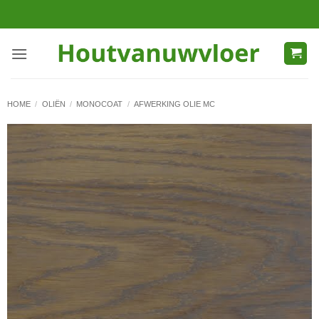
Ga
naar
inhoud
HOME
/
OLIËN
/
MONOCOAT
/
AFWERKING OLIE MC