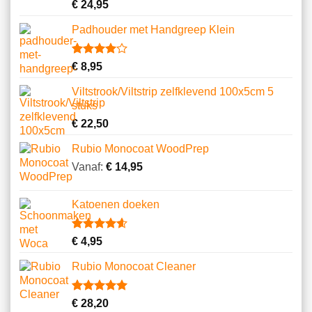
Gewaardeerd
11
€
24,95
4.64
op 5
gebaseerd
Padhouder met Handgreep Klein
op
klantbeoordelingen
Gewaardeerd
1
€
8,95
4.00
op
5
Viltstrook/Viltstrip zelfklevend 100x5cm 5
gebaseerd
stuks
op
klantbeoordeling
€
22,50
Rubio Monocoat WoodPrep
Vanaf:
€
14,95
Katoenen doeken
Gewaardeerd
13
€
4,95
4.62
op 5
gebaseerd
Rubio Monocoat Cleaner
op
klantbeoordelingen
Gewaardeerd
2
€
28,20