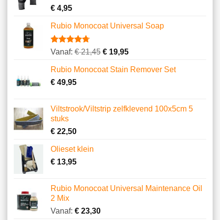
€
4,95
Rubio Monocoat Universal Soap
Gewaardeerd
23
Vanaf:
€
21,45
€
19,95
4.74
op 5
gebaseerd
Rubio Monocoat Stain Remover Set
op
klantbeoordelingen
€
49,95
Viltstrook/Viltstrip zelfklevend 100x5cm 5
stuks
€
22,50
Olieset klein
€
13,95
Rubio Monocoat Universal Maintenance Oil
2 Mix
Vanaf:
€
23,30