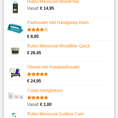
Rubio Monocoat WoodPrep
Vanaf:
€
14,95
Padhouder met Handgreep Klein
Gewaardeerd
1
€
8,95
4.00
op
5
Rubio Monocoat Woodfiller Quick
gebaseerd
op
€
26,45
klantbeoordeling
Olieset met Handpadhouder
Gewaardeerd
11
€
24,95
4.64
op 5
gebaseerd
Colad mengbekers
op
klantbeoordelingen
Gewaardeerd
8
Vanaf:
€
1,00
4.75
op 5
gebaseerd
Rubio Monocoat Surface Care
op