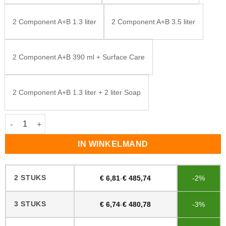
2 Component A+B 1.3 liter
2 Component A+B 3.5 liter
2 Component A+B 390 ml + Surface Care
2 Component A+B 1.3 liter + 2 liter Soap
Rubio Monocoat Oil Plus Shell Grey aantal
IN WINKELMAND
2 STUKS
€
6,81
-
€
485,74
-2%
3 STUKS
€
6,74
-
€
480,78
-3%