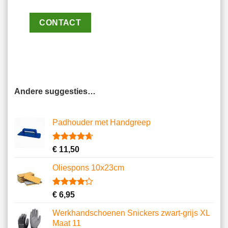
CONTACT
Andere suggesties…
Padhouder met Handgreep
Gewaardeerd
6
€
11,50
4.67
op 5
gebaseerd
Oliespons 10x23cm
op
klantbeoordelingen
Gewaardeerd
9
€
6,95
4.22
op 5
gebaseerd
Werkhandschoenen Snickers zwart-grijs XL
op
Maat 11
klantbeoordelingen