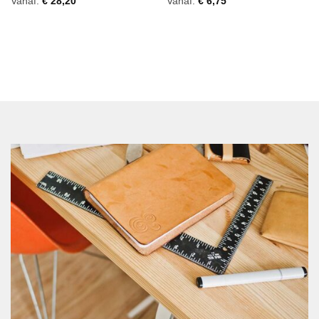
Vanaf:
€
28,20
Vanaf:
€
6,75