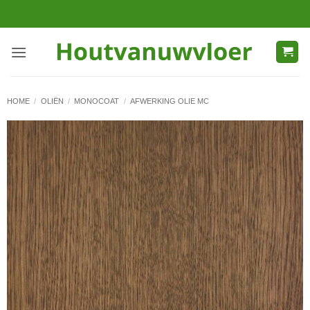
Ga
naar
inhoud
HOME
/
OLIËN
/
MONOCOAT
/
AFWERKING OLIE MC