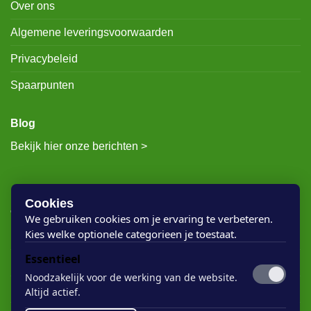
Over ons
Algemene leveringsvoorwaarden
Privacybeleid
Spaarpunten
Blog
Bekijk hier onze berichten >
RECENTE BERICHTEN
Cookies
We gebruiken cookies om je ervaring te verbeteren.
Kies welke optionele categorieen je toestaat.
Rigostep Skylt
Essentieel
Rubio Monocoat Oil Plus 2c
Noodzakelijk voor de werking van de website.
Houten vloer lak
Altijd actief.