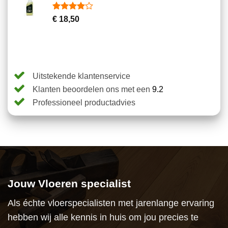
klantbeoordelingen
Gewaardeerd
2
€
18,50
4.00
op
5
gebaseerd
op
klantbeoordelingen
Uitstekende klantenservice
Klanten beoordelen ons met een
9.2
Professioneel productadvies
Jouw Vloeren specialist
Als échte vloerspecialisten met jarenlange ervaring
hebben wij alle kennis in huis om jou precies te