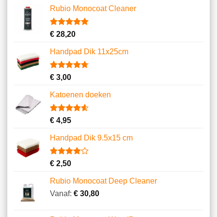
Rubio Monocoat Cleaner
Gewaardeerd
2
€
28,20
5.00
op 5
gebaseerd
Handpad Dik 11x25cm
op
klantbeoordelingen
Gewaardeerd
10
€
3,00
4.70
op 5
gebaseerd
Katoenen doeken
op
klantbeoordelingen
Gewaardeerd
13
€
4,95
4.62
op 5
gebaseerd
Handpad Dik 9.5x15 cm
op
klantbeoordelingen
Gewaardeerd
3
€
2,50
4.00
op
5
Rubio Monocoat Deep Cleaner
gebaseerd
op
Vanaf:
€
30,80
klantbeoordelingen