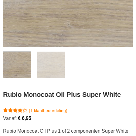
Rubio Monocoat Oil Plus Super White
(
1
klantbeoordeling)
Gewaardeerd
1
Vanaf:
€
6,95
4
op 5
gebaseerd
Rubio Monocoat Oil Plus 1 of 2 componenten Super White
op