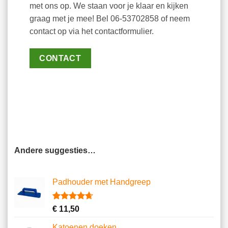
met ons op. We staan voor je klaar en kijken
graag met je mee! Bel 06-53702858 of neem
contact op via het contactformulier.
CONTACT
Andere suggesties…
Padhouder met Handgreep
Gewaardeerd
6
€
11,50
4.67
op 5
gebaseerd
Katoenen doeken