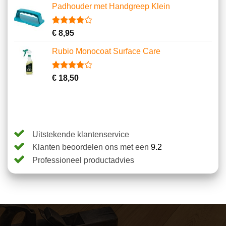
Padhouder met Handgreep Klein
Gewaardeerd
1
€
8,95
4.00
op
5
Rubio Monocoat Surface Care
gebaseerd
op
klantbeoordeling
Gewaardeerd
2
€
18,50
4.00
op
5
gebaseerd
op
klantbeoordelingen
Uitstekende klantenservice
Klanten beoordelen ons met een
9.2
Professioneel productadvies