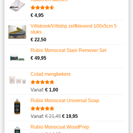
op
klantbeoordelingen
Gewaardeerd
13
€
4,95
4.62
op 5
gebaseerd
Viltstrook/Viltstrip zelfklevend 100x5cm 5
op
stuks
klantbeoordelingen
€
22,50
Rubio Monocoat Stain Remover Set
€
49,95
Colad mengbekers
Gewaardeerd
8
Vanaf:
€
1,00
4.75
op 5
gebaseerd
Rubio Monocoat Universal Soap
op
klantbeoordelingen
Gewaardeerd
23
Vanaf:
€
21,45
€
19,95
4.74
op 5
gebaseerd
Rubio Monocoat WoodPrep
op