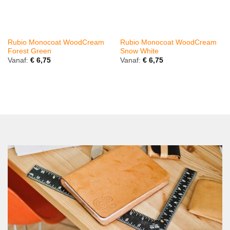
Rubio Monocoat WoodCream
Rubio Monocoat WoodCream
Forest Green
Snow White
Vanaf:
€
6,75
Vanaf:
€
6,75