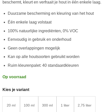
klantbeoordeling
beschermt, kleurt en verfraait je hout in één enkele laag.
Duurzame bescherming en kleuring van het hout
Één enkele laag volstaat
100% natuurlijke ingrediënten, 0% VOC
Eenvoudig in gebruik en onderhoud
Geen overlappingen mogelijk
Kan op alle houtsoorten gebruikt worden
Ruim kleurenpalet: 40 standaardkleuren
Op voorraad
Kies je variant
20 ml
100 ml
300 ml
1 liter
2,75 liter