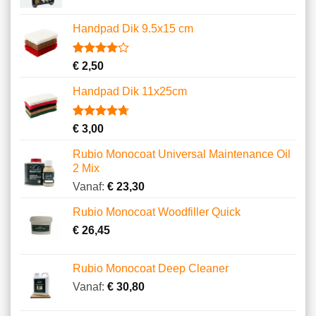
Handpad Dik 9.5x15 cm
Gewaardeerd
3
€
2,50
4.00
op
5
Handpad Dik 11x25cm
gebaseerd
op
klantbeoordelingen
Gewaardeerd
10
€
3,00
4.70
op 5
gebaseerd
Rubio Monocoat Universal Maintenance Oil
op
2 Mix
klantbeoordelingen
Vanaf:
€
23,30
Rubio Monocoat Woodfiller Quick
€
26,45
Rubio Monocoat Deep Cleaner
Vanaf:
€
30,80