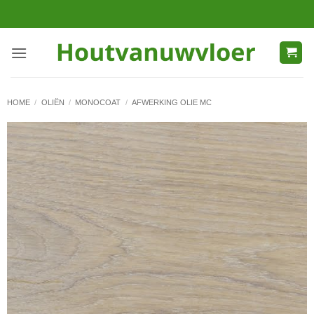
Ga
naar
inhoud
HOME
/
OLIËN
/
MONOCOAT
/
AFWERKING OLIE MC