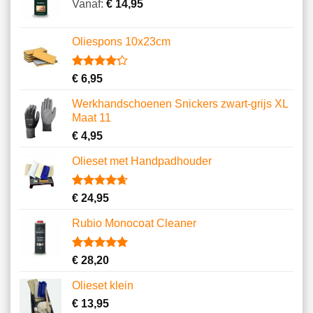
klantbeoordelingen
Vanaf:
€
14,95
Oliespons 10x23cm
Gewaardeerd
9
€
6,95
4.22
op 5
gebaseerd
Werkhandschoenen Snickers zwart-grijs XL
op
Maat 11
klantbeoordelingen
€
4,95
Olieset met Handpadhouder
Gewaardeerd
11
€
24,95
4.64
op 5
gebaseerd
Rubio Monocoat Cleaner
op
klantbeoordelingen
Gewaardeerd
2
€
28,20
5.00
op 5
gebaseerd
Olieset klein
op
klantbeoordelingen
€
13,95