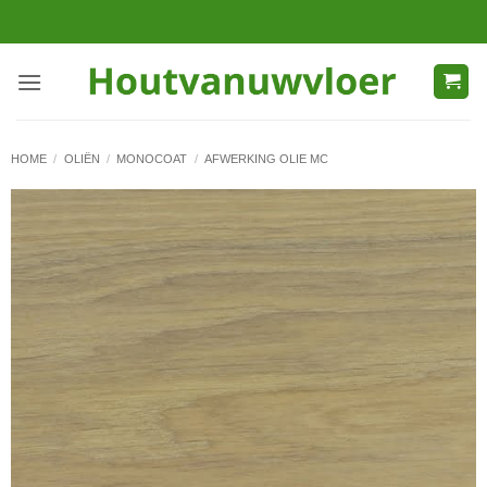
Ga
naar
inhoud
HOME
/
OLIËN
/
MONOCOAT
/
AFWERKING OLIE MC