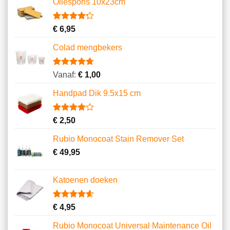
Oliespons 10x23cm
Gewaardeerd
9
€
6,95
4.22
op 5
gebaseerd
Colad mengbekers
op
klantbeoordelingen
Gewaardeerd
8
Vanaf:
€
1,00
4.75
op 5
gebaseerd
Handpad Dik 9.5x15 cm
op
klantbeoordelingen
Gewaardeerd
3
€
2,50
4.00
op
5
Rubio Monocoat Stain Remover Set
gebaseerd
op
€
49,95
klantbeoordelingen
Katoenen doeken
Gewaardeerd
13
€
4,95
4.62
op 5
gebaseerd
Rubio Monocoat Universal Maintenance Oil