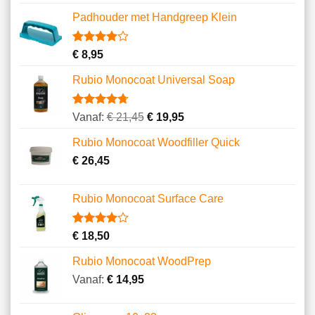
Padhouder met Handgreep Klein
Gewaardeerd
1
€
8,95
4.00
op
5
Rubio Monocoat Universal Soap
gebaseerd
op
klantbeoordeling
Gewaardeerd
23
Vanaf:
€
21,45
€
19,95
4.74
op 5
gebaseerd
Rubio Monocoat Woodfiller Quick
op
klantbeoordelingen
€
26,45
Rubio Monocoat Surface Care
Gewaardeerd
2
€
18,50
4.00
op
5
Rubio Monocoat WoodPrep
gebaseerd
op
Vanaf:
€
14,95
klantbeoordelingen