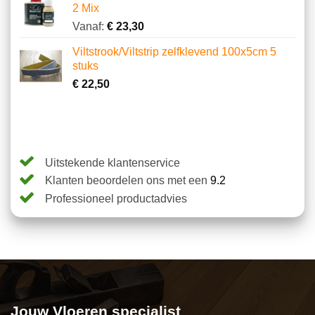
op
2 Mix
klantbeoordelingen
Vanaf:
€
23,30
Viltstrook/Viltstrip zelfklevend 100x5cm 5
stuks
€
22,50
Uitstekende klantenservice
Klanten beoordelen ons met een
9.2
Professioneel productadvies
Jouw Vloeren specialist