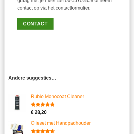
graag met je mee! Bel 06-53702858 of neem
contact op via het contactformulier.
CONTACT
Andere suggesties…
Rubio Monocoat Cleaner
Gewaardeerd
2
€
28,20
5.00
op 5
gebaseerd
Olieset met Handpadhouder
op
klantbeoordelingen