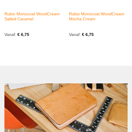
Rubio Monocoat WoodCream
Rubio Monocoat WoodCream
Salted Caramel
Mocha Cream
Vanaf:
€
6,75
Vanaf:
€
6,75