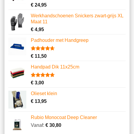
Gewaardeerd
11
€
24,95
4.64
op 5
gebaseerd
Werkhandschoenen Snickers zwart-grijs XL
op
Maat 11
klantbeoordelingen
€
4,95
Padhouder met Handgreep
Gewaardeerd
6
€
11,50
4.67
op 5
gebaseerd
Handpad Dik 11x25cm
op
klantbeoordelingen
Gewaardeerd
10
€
3,00
4.70
op 5
gebaseerd
Olieset klein
op
klantbeoordelingen
€
13,95
Rubio Monocoat Deep Cleaner
Vanaf:
€
30,80