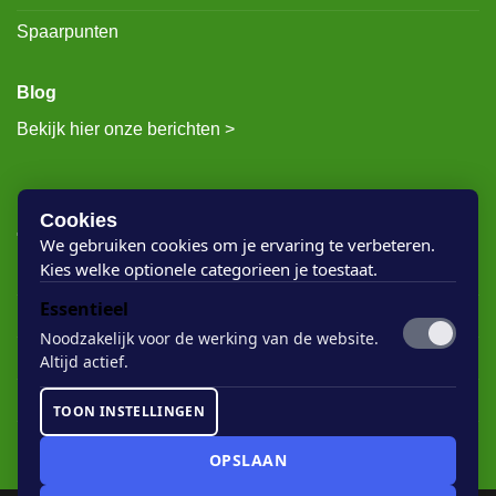
Spaarpunten
Blog
Bekijk hier onze berichten >
RECENTE BERICHTEN
Cookies
We gebruiken cookies om je ervaring te verbeteren.
Kies welke optionele categorieen je toestaat.
Rigostep Skylt
Essentieel
Rubio Monocoat Oil Plus 2c
Noodzakelijk voor de werking van de website.
Houten vloer lak
Altijd actief.
Floorservice Onderhoudsolie
TOON INSTELLINGEN
Rubio Monocoat Soap
OPSLAAN