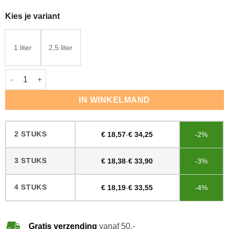
Kies je variant
1 liter
2,5 liter
Woca Natuurzeep Grijs aantal
IN WINKELMAND
2 STUKS
€
18,57
-
€
34,25
-2%
3 STUKS
€
18,38
-
€
33,90
-3%
4 STUKS
€
18,19
-
€
33,55
-4%
Gratis verzending
vanaf 50,-