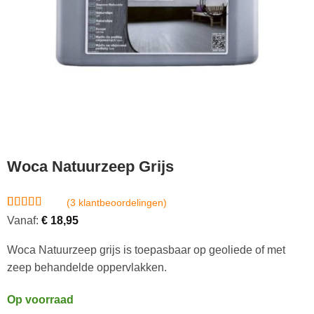
Woca Natuurzeep Grijs
(
3
klantbeoordelingen)
Gewaardeerd
3
Vanaf:
€
18,95
5
op 5
gebaseerd
Woca Natuurzeep grijs is toepasbaar op geoliede of met
op
klantbeoordelingen
zeep behandelde oppervlakken.
Op voorraad