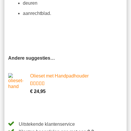
deuren
aanrechtblad.
Andere suggesties…
Olieset met Handpadhouder
Gewaardeerd
11
€
24,95
4.64
op 5
gebaseerd
op
klantbeoordelingen
Uitstekende klantenservice