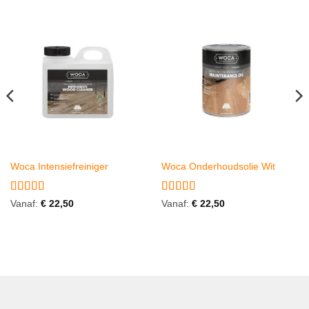
Woca Intensiefreiniger
Woca Onderhoudsolie Wit
Gewaardeerd
Gewaardeerd
Vanaf:
€
22,50
Vanaf:
€
22,50
4.75
uit 5
4
uit 5