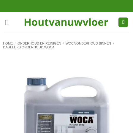
Ga
naar
inhoud
HOME
/
ONDERHOUD EN REINIGEN
/
WOCA ONDERHOUD BINNEN
/
DAGELIJKS ONDERHOUD WOCA