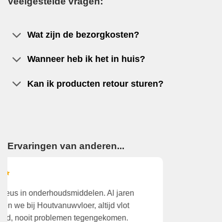
Veelgestelde vragen:
Wat zijn de bezorgkosten?
Wanneer heb ik het in huis?
Kan ik producten retour sturen?
Ervaringen van anderen...
Wegens tijdgebrek gekozen het aan huis te laten
K
leveren. Dat was verrassend snel en zeer correct!
v
Prima!