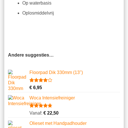
Op waterbasis
Oplosmiddelvrij
Andere suggesties…
Floorpad Dik 330mm (13")
Gewaardeerd
1
€
6,95
4.00
op
5
Woca Intensiefreiniger
gebaseerd
op
klantbeoordeling
Gewaardeerd
8
Vanaf:
€
22,50
4.75
op 5
gebaseerd
Olieset met Handpadhouder
op