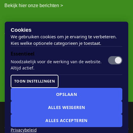
Bekijk hier onze berichten >
RECENTE BERICHTEN
Cookies
We gebruiken cookies om je ervaring te verbeteren.
Kies welke optionele categorieen je toestaat.
Rigostep Skylt
Essentieel
Rubio Monocoat Oil Plus 2c
Noodzakelijk voor de werking van de website.
Houten vloer lak
Altijd actief.
Floorservice Onderhoudsolie
TOON INSTELLINGEN
Rubio Monocoat Soap
OPSLAAN
ALLES WEIGEREN
COOKIE-INSTELLINGEN
ALLES ACCEPTEREN
Copyright 2026 ©
Houtvanuwvloer
|
Sitemap
| Website:
Landstra
Privacybeleid