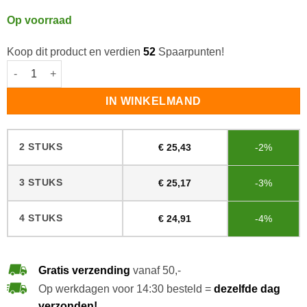
Op voorraad
Koop dit product en verdien
52
Spaarpunten!
Woca Oil Care Naturel aantal
IN WINKELMAND
2 STUKS
€
25,43
-2%
3 STUKS
€
25,17
-3%
4 STUKS
€
24,91
-4%
Gratis verzending
vanaf 50,-
Op werkdagen voor 14:30 besteld =
dezelfde dag
verzonden!