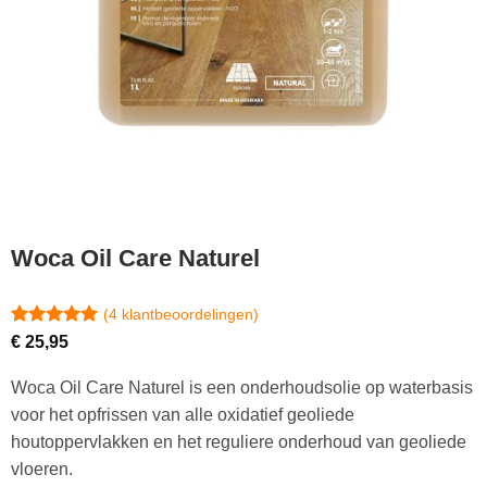
Woca Oil Care Naturel
(
4
klantbeoordelingen)
Gewaardeerd
4
€
25,95
5
op 5
gebaseerd
Woca Oil Care Naturel is een onderhoudsolie op waterbasis
op
klantbeoordelingen
voor het opfrissen van alle oxidatief geoliede
houtoppervlakken en het reguliere onderhoud van geoliede
vloeren.