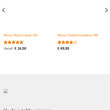
Woca Natuurzeep Wit
Woca Onderhoudsbox Wit
Gewaardeerd
Gewaardeerd
Vanaf:
€
16,50
€
69,95
5
uit 5
4
uit 5