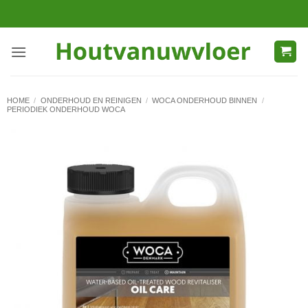
Ga
naar
inhoud
HOME
/
ONDERHOUD EN REINIGEN
/
WOCA ONDERHOUD BINNEN
/
PERIODIEK ONDERHOUD WOCA