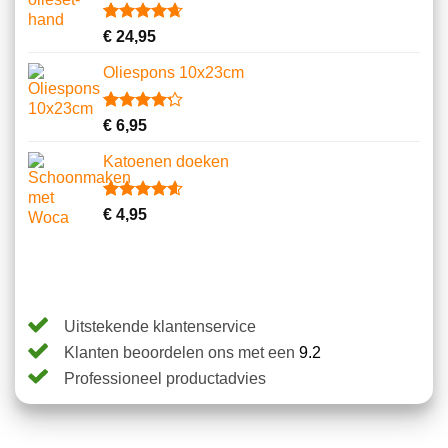
klantbeoordelingen
Gewaardeerd
11
€
24,95
4.64
op 5
gebaseerd
Oliespons 10x23cm
op
klantbeoordelingen
Gewaardeerd
9
€
6,95
4.22
op 5
gebaseerd
Katoenen doeken
op
klantbeoordelingen
Gewaardeerd
13
€
4,95
4.62
op 5
gebaseerd
op
klantbeoordelingen
Uitstekende klantenservice
Klanten beoordelen ons met een
9.2
Professioneel productadvies