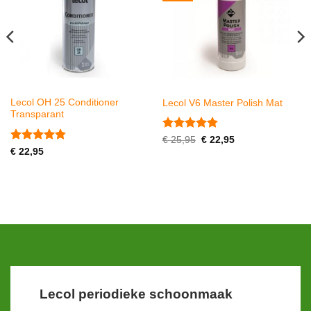
Lecol OH 25 Conditioner
Lecol V6 Master Polish Mat
Transparant
Gewaardeerd
Oorspronkelijke
Huidige
€
25,95
€
22,95
prijs
prijs
4.8
uit 5
Gewaardeerd
€
22,95
was:
is:
4.86
uit 5
€ 25,95.
€ 22,95.
Lecol periodieke schoonmaak