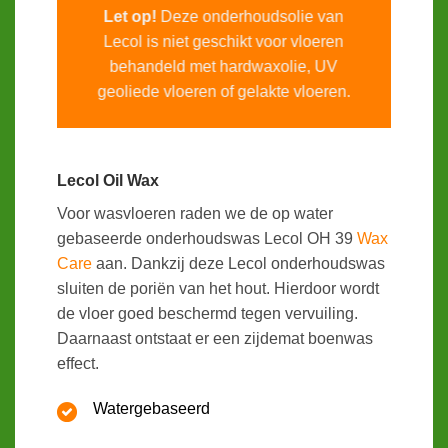
Let op!
Deze onderhoudsolie van
Lecol is niet geschikt voor vloeren
behandeld met hardwaxolie, UV
geoliede vloeren of gelakte vloeren.
Lecol Oil Wax
Voor wasvloeren raden we de op water
gebaseerde onderhoudswas Lecol OH 39
Wax
Care
aan. Dankzij deze Lecol onderhoudswas
sluiten de poriën van het hout. Hierdoor wordt
de vloer goed beschermd tegen vervuiling.
Daarnaast ontstaat er een zijdemat boenwas
effect.
Watergebaseerd