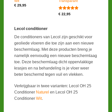
Wit
Transparant
€
29,95
Gewaardeerd
€
22,95
4.86
uit 5
Lecol conditioner
De conditioners van Lecol zijn geschikt voor
geoliede vloeren die toe zijn aan een nieuwe
beschermlaag. Met deze producten breng je
namelijk eenvoudig een nieuwe beschermlaag
toe. Deze beschermlaag dicht oppervlakkige
krasjes en na behandeling is je vloer weer
beter beschermd tegen vuil en vlekken.
Verkrijgbaar in twee varianten: Lecol OH 25
Conditioner
Naturel
en Lecol OH 25
Conditioner
Wit
.