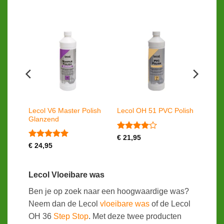
Polish
Lecol V6 Master Polish
Lecol OH 51 PVC Polish
Glanzend
Gewaardeerd
€
21,95
4
uit 5
Gewaardeerd
€
24,95
5
uit 5
Lecol Vloeibare was
Ben je op zoek naar een hoogwaardige was?
Neem dan de Lecol
vloeibare was
of de Lecol
OH 36
Step Stop
. Met deze twee producten