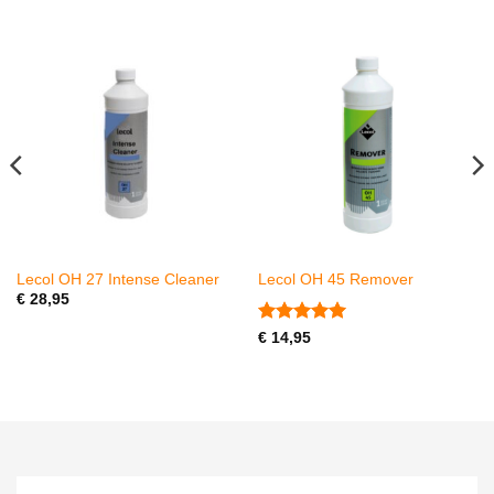
Lecol OH 27 Intense Cleaner
Lecol OH 45 Remover
€
28,95
Gewaardeerd
€
14,95
5
uit 5