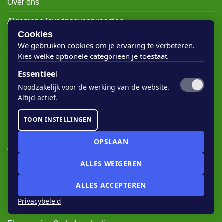
Over ons
Algemene leveringsvoorwaarden
Cookies
Privacybeleid
We gebruiken cookies om je ervaring te verbeteren.
Kies welke optionele categorieen je toestaat.
Spaarpunten
Essentieel
Blog
Noodzakelijk voor de werking van de website.
Altijd actief.
Bekijk hier onze berichten >
TOON INSTELLINGEN
RECENTE BERICHTEN
OPSLAAN
ALLES WEIGEREN
Rigostep Skylt
ALLES ACCEPTEREN
Rubio Monocoat Oil Plus 2c
Privacybeleid
Houten vloer lak