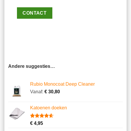
CONTACT
Andere suggesties…
Rubio Monocoat Deep Cleaner
Vanaf:
€
30,80
Katoenen doeken
Gewaardeerd
13
€
4,95
4.62
op 5