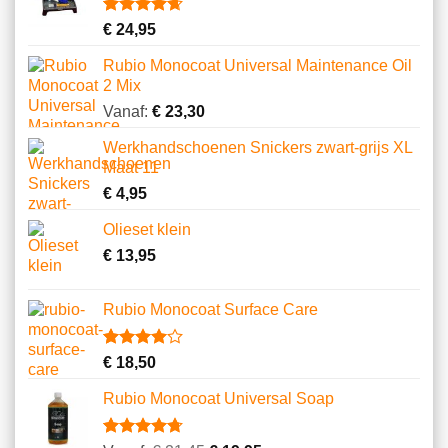
op
klantbeoordeling
Gewaardeerd
11
€
24,95
4.64
op 5
gebaseerd
Rubio Monocoat Universal Maintenance Oil
op
2 Mix
klantbeoordelingen
Vanaf:
€
23,30
Werkhandschoenen Snickers zwart-grijs XL
Maat 11
€
4,95
Olieset klein
€
13,95
Rubio Monocoat Surface Care
Gewaardeerd
2
€
18,50
4.00
op
5
Rubio Monocoat Universal Soap
gebaseerd
op
klantbeoordelingen