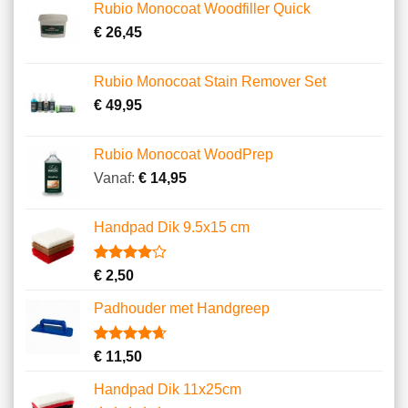
gebaseerd
Rubio Monocoat Woodfiller Quick
op
klantbeoordelingen
€
26,45
Rubio Monocoat Stain Remover Set
€
49,95
Rubio Monocoat WoodPrep
Vanaf:
€
14,95
Handpad Dik 9.5x15 cm
Gewaardeerd
3
€
2,50
4.00
op
5
Padhouder met Handgreep
gebaseerd
op
klantbeoordelingen
Gewaardeerd
6
€
11,50
4.67
op 5
gebaseerd
Handpad Dik 11x25cm
op