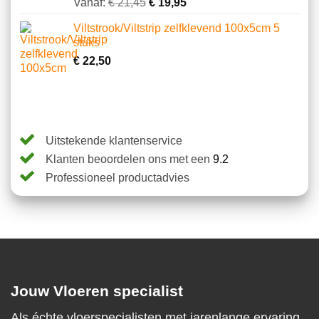
Gewaardeerd
23
Vanaf:
€
21,45
€
19,95
4.74
op 5
gebaseerd
Viltstrook/Viltstrip zelfklevend 100x5cm 5
op
stuks
klantbeoordelingen
€
22,50
Uitstekende klantenservice
Klanten beoordelen ons met een
9.2
Professioneel productadvies
Jouw Vloeren specialist
Als échte vloerspecialisten met jarenlange ervaring