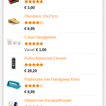
klantbeoordelingen
Gewaardeerd
10
€
3,00
4.70
op 5
gebaseerd
Oliespons 10x23cm
op
klantbeoordelingen
Gewaardeerd
9
€
6,95
4.22
op 5
gebaseerd
Colad mengbekers
op
klantbeoordelingen
Gewaardeerd
8
Vanaf:
€
1,00
4.75
op 5
gebaseerd
Rubio Monocoat Cleaner
op
klantbeoordelingen
Gewaardeerd
2
€
28,20
5.00
op 5
gebaseerd
Padhouder met Handgreep Klein
op
klantbeoordelingen
Gewaardeerd
1
€
8,95
4.00
op
5
Olieset met Handpadhouder
gebaseerd