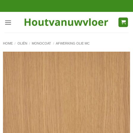
Ga
naar
inhoud
HOME
/
OLIËN
/
MONOCOAT
/
AFWERKING OLIE MC