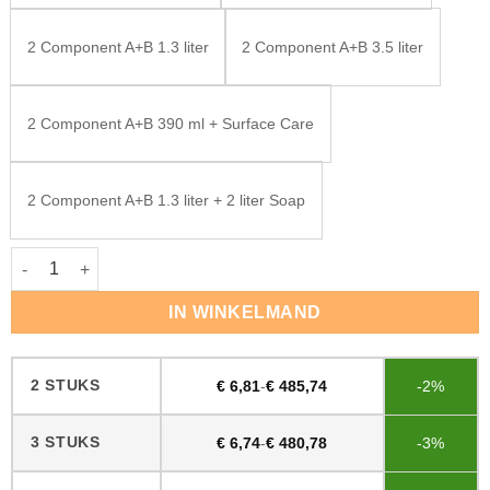
2 Component A+B 1.3 liter
2 Component A+B 3.5 liter
2 Component A+B 390 ml + Surface Care
2 Component A+B 1.3 liter + 2 liter Soap
Rubio Monocoat Oil Plus Macchiato aantal
IN WINKELMAND
2 STUKS
€
6,81
-
€
485,74
-2%
3 STUKS
€
6,74
-
€
480,78
-3%