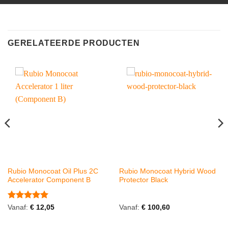
GERELATEERDE PRODUCTEN
Rubio Monocoat Oil Plus 2C
Rubio Monocoat Hybrid Wood
Accelerator Component B
Protector Black
Gewaardeerd
Vanaf:
€
12,05
Vanaf:
€
100,60
5
uit 5