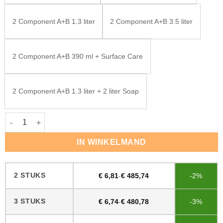
2 Component A+B 1.3 liter
2 Component A+B 3.5 liter
2 Component A+B 390 ml + Surface Care
2 Component A+B 1.3 liter + 2 liter Soap
Rubio Monocoat Oil Plus Midnight Sky aantal
IN WINKELMAND
2 STUKS
€
6,81
-
€
485,74
-2%
3 STUKS
€
6,74
-
€
480,78
-3%