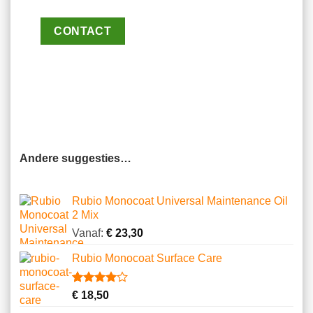
CONTACT
Andere suggesties…
Rubio Monocoat Universal Maintenance Oil
2 Mix
Vanaf:
€
23,30
Rubio Monocoat Surface Care
Gewaardeerd
2
€
18,50
4.00
op