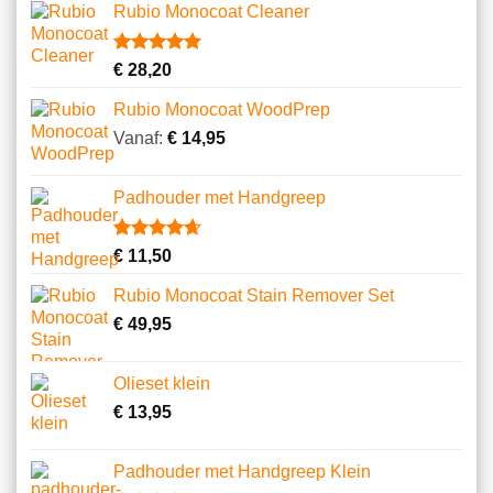
5
Rubio Monocoat Cleaner
gebaseerd
op
klantbeoordelingen
Gewaardeerd
2
€
28,20
5.00
op 5
gebaseerd
Rubio Monocoat WoodPrep
op
klantbeoordelingen
Vanaf:
€
14,95
Padhouder met Handgreep
Gewaardeerd
6
€
11,50
4.67
op 5
gebaseerd
Rubio Monocoat Stain Remover Set
op
klantbeoordelingen
€
49,95
Olieset klein
€
13,95
Padhouder met Handgreep Klein