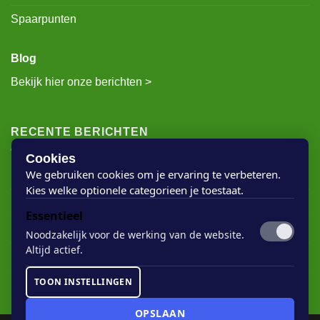
Privacybeleid
Spaarpunten
Blog
Bekijk hier onze berichten >
RECENTE BERICHTEN
Cookies
We gebruiken cookies om je ervaring te verbeteren.
Kies welke optionele categorieen je toestaat.
Rigostep Skylt
Essentieel
Rubio Monocoat Oil Plus 2c
Noodzakelijk voor de werking van de website.
Houten vloer lak
Altijd actief.
Floorservice Onderhoudsolie
TOON INSTELLINGEN
Rubio Monocoat Soap
OPSLAAN