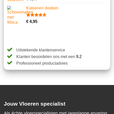
4.70
op 5
gebaseerd
Katoenen doeken
op
klantbeoordelingen
Gewaardeerd
13
€
4,95
4.62
op 5
gebaseerd
op
klantbeoordelingen
Uitstekende klantenservice
Klanten beoordelen ons met een
9.2
Professioneel productadvies
Jouw Vloeren specialist
Als échte vloerspecialisten met jarenlange ervaring