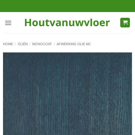
Ga
naar
inhoud
HOME
/
OLIËN
/
MONOCOAT
/
AFWERKING OLIE MC