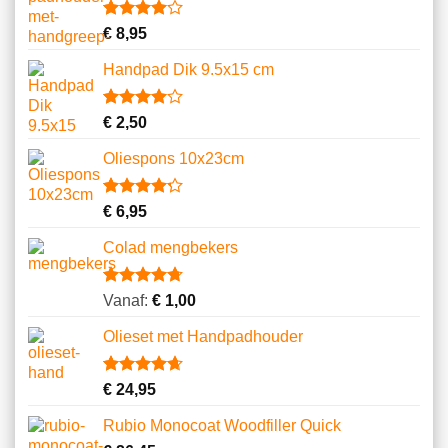
Gewaardeerd
1
€
8,95
4.00
op
5
Handpad Dik 9.5x15 cm
gebaseerd
op
klantbeoordeling
Gewaardeerd
3
€
2,50
4.00
op
5
Oliespons 10x23cm
gebaseerd
op
klantbeoordelingen
Gewaardeerd
9
€
6,95
4.22
op 5
gebaseerd
Colad mengbekers
op
klantbeoordelingen
Gewaardeerd
8
Vanaf:
€
1,00
4.75
op 5
gebaseerd
Olieset met Handpadhouder
op
klantbeoordelingen
Gewaardeerd
11
€
24,95
4.64
op 5
gebaseerd
Rubio Monocoat Woodfiller Quick
op