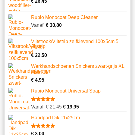
klantbeoordelingen
€
26,45
Rubio Monocoat Deep Cleaner
Vanaf:
€
30,80
Viltstrook/Viltstrip zelfklevend 100x5cm 5
stuks
€
22,50
Werkhandschoenen Snickers zwart-grijs XL
Maat 11
€
4,95
Rubio Monocoat Universal Soap
Gewaardeerd
23
Vanaf:
€
21,45
€
19,95
4.74
op 5
gebaseerd
Handpad Dik 11x25cm
op
klantbeoordelingen
Gewaardeerd
10
€
3,00