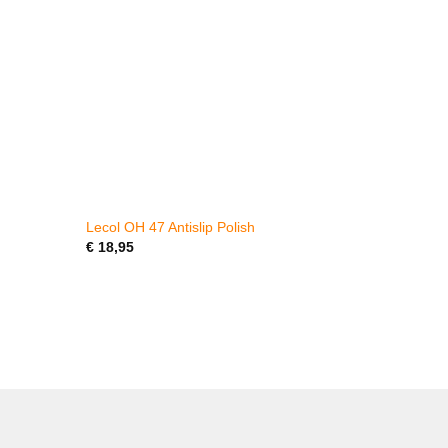
Lecol OH 47 Antislip Polish
Floorserv
€
18,95
Gewaarde
€
10,95
4.82
uit 5