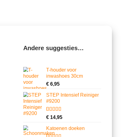
Andere suggesties…
T-houder voor
inwashoes 30cm
€
6,95
STEP Intensief Reiniger
#9200
Gewaardeerd
2
€
14,95
5.00
op 5
gebaseerd
Katoenen doeken
op
klantbeoordelingen