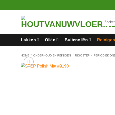
Ga
naar
inhoud
Zoeken
naar:
Lakken
Oliën
Buitenoliën
Reinige
HOME
/
ONDERHOUD EN REINIGEN
/
RIGOSTEP
/
PERIODIEK O