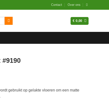
Contact
Over ons
€
0,00
 #9190
rdt gebruikt op gelakte vloeren om een matte
.