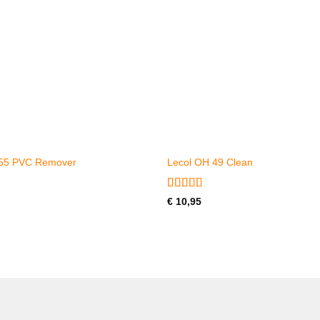
 55 PVC Remover
Lecol OH 49 Clean
erd
Gewaardeerd
€
10,95
4.6
uit 5