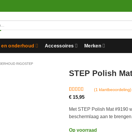
n en onderhoud
Accessoires
Merken
NDERHOUD RIGOSTEP
STEP Polish Mat
(
1
klantbeoordeling)
Gewaardeerd
1
€
15,95
5
op 5
gebaseerd
Met STEP Polish Mat #9190 wo
op
klantbeoordeling
beschermlaag aan te brengen
Op voorraad