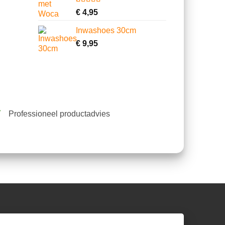
Gewaardeerd
13
€
4,95
4.62
op 5
gebaseerd
Inwashoes 30cm
op
klantbeoordelingen
€
9,95
Professioneel productadvies