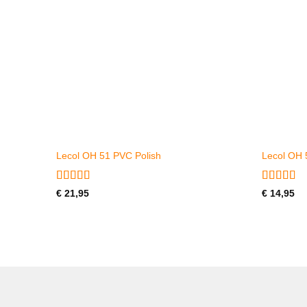
Lecol OH 51 PVC Polish
Lecol OH
Gewaardeerd
Gewaarde
€
21,95
€
14,95
4
uit 5
4
uit 5