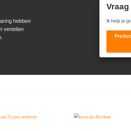
Vraag
varing hebben
Ik help je g
n vertellen
Produc
e.