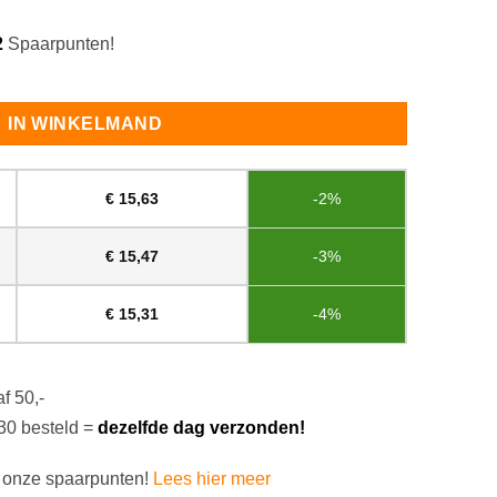
2
Spaarpunten!
IN WINKELMAND
€
15,63
-2%
€
15,47
-3%
€
15,31
-4%
f 50,-
30 besteld =
dezelfde dag verzonden!
 onze spaarpunten!
Lees hier meer