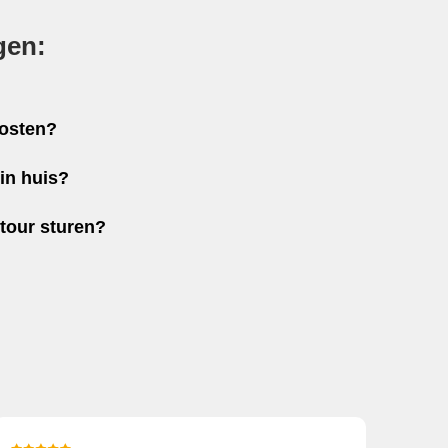
gen:
kosten?
in huis?
etour sturen?