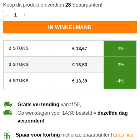
Koop dit product en verdien
28
Spaarpunten!
Woca Natuurzeep Spray Wit aantal
IN WINKELMAND
2 STUKS
€
13,67
-2%
3 STUKS
€
13,53
-3%
4 STUKS
€
13,39
-4%
Gratis verzending
vanaf 50,-
Op werkdagen voor 14:30 besteld =
dezelfde dag
verzonden!
Spaar voor korting
met onze spaarpunten!
Lees hier