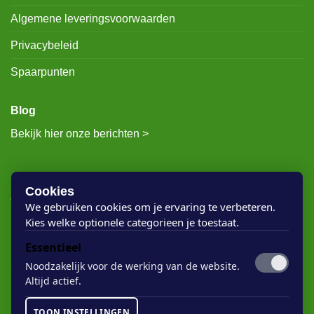
Algemene leveringsvoorwaarden
Privacybeleid
Spaarpunten
Blog
Bekijk hier onze berichten >
RECENTE BERICHTEN
Cookies
We gebruiken cookies om je ervaring te verbeteren.
Kies welke optionele categorieen je toestaat.
Rigostep Skylt
Essentieel
Rubio Monocoat Oil Plus 2c
Noodzakelijk voor de werking van de website.
Houten vloer lak
Altijd actief.
Floorservice Onderhoudsolie
TOON INSTELLINGEN