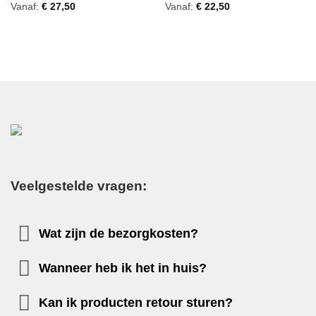
Gewaardeerd
Gewaardeerd
Vanaf:
€
27,50
Vanaf:
€
22,50
5
uit 5
4
uit 5
Veelgestelde vragen:
Wat zijn de bezorgkosten?
Wanneer heb ik het in huis?
Kan ik producten retour sturen?