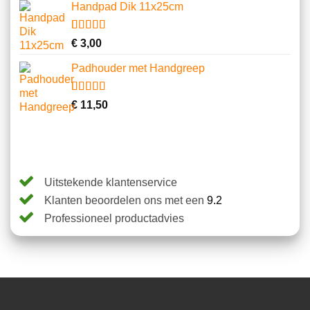
gebaseerd
Handpad Dik 11x25cm
op
klantbeoordelingen
Gewaardeerd
10
€
3,00
4.70
op 5
gebaseerd
Padhouder met Handgreep
op
klantbeoordelingen
Gewaardeerd
6
€
11,50
4.67
op 5
gebaseerd
op
klantbeoordelingen
Uitstekende klantenservice
Klanten beoordelen ons met een
9.2
Professioneel productadvies