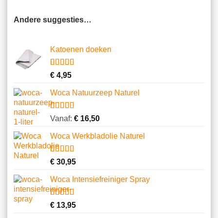
Andere suggesties…
Katoenen doeken
Gewaardeerd
13
€
4,95
4.62
op 5
gebaseerd
Woca Natuurzeep Naturel
op
klantbeoordelingen
Gewaardeerd
14
Vanaf:
€
16,50
4.86
op 5
gebaseerd
Woca Werkbladolie Naturel
op
klantbeoordelingen
Gewaardeerd
2
€
30,95
5.00
op 5
gebaseerd
Woca Intensiefreiniger Spray
op
klantbeoordelingen
Gewaardeerd
3
€
13,95
4.00
op 5