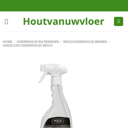
Ga
naar
inhoud
HOME
/
ONDERHOUD EN REINIGEN
/
WOCA ONDERHOUD BINNEN
/
DAGELIJKS ONDERHOUD WOCA